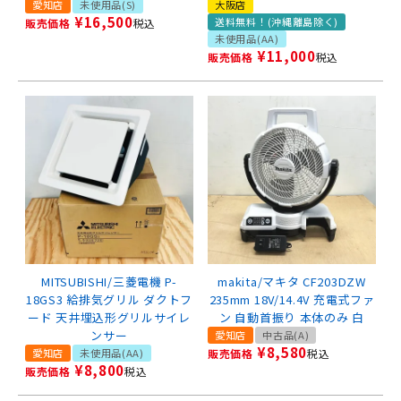
愛知店
未使用品(S)
大阪店
¥
16,500
送料無料！(沖縄離島除く)
販売価格
税込
未使用品(AA)
¥
11,000
販売価格
税込
MITSUBISHI/三菱電機 P-
makita/マキタ CF203DZW
18GS3 給排気グリル ダクトフ
235mm 18V/14.4V 充電式ファ
ード 天井埋込形グリルサイレ
ン 自動首振り 本体のみ 白
ンサー
愛知店
中古品(A)
¥
8,580
愛知店
未使用品(AA)
販売価格
税込
¥
8,800
販売価格
税込