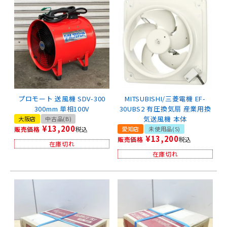
プロモート 送風機 SDV-300
MITSUBISHI/三菱電機 EF-
300mm 単相100V
30UBS2 有圧換気扇 産業用換
気送風機 本体
大阪店
中古品(B)
¥
13,200
販売価格
税込
愛知店
未使用品(S)
¥
13,200
販売価格
税込
在庫切れ
在庫切れ