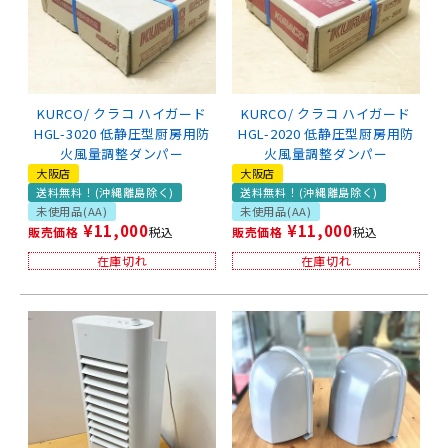
KURCO/ クラコ ハイガード
KURCO/ クラコ ハイガード
HGL-3020 低静圧型厨房用防
HGL-2020 低静圧型厨房用防
火風量調整ダンパー
火風量調整ダンパー
大阪店
大阪店
送料無料！(沖縄離島除く)
送料無料！(沖縄離島除く)
未使用品(AA)
未使用品(AA)
¥
11,000
¥
11,000
販売価格
税込
販売価格
税込
在庫切れ
在庫切れ