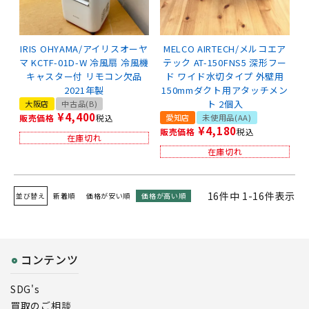
IRIS OHYAMA/アイリスオーヤ
MELCO AIRTECH/メルコエア
マ KCTF-01D-W 冷風扇 冷風機
テック AT-150FNS5 深形フー
キャスター付 リモコン欠品
ド ワイド水切タイプ 外壁用
2021年製
150mmダクト用アタッチメン
ト 2個入
大阪店
中古品(B)
¥
4,400
販売価格
税込
愛知店
未使用品(AA)
¥
4,180
販売価格
税込
在庫切れ
在庫切れ
16
件中
1
-
16
件表示
並び替え
新着順
価格が安い順
価格が高い順
コンテンツ
SDG's
買取のご相談