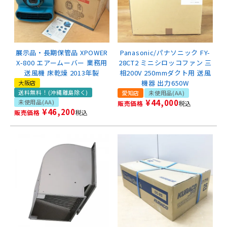
展示品・長期保管品 XPOWER
Panasonic/パナソニック FY-
X-800 エアームーバー 業務用
28CT2 ミニシロッコファン 三
送風機 床乾燥 2013年製
相200V 250mmダクト用 送風
機器 出力650W
大阪店
送料無料！(沖縄離島除く)
愛知店
未使用品(AA)
¥
44,000
未使用品(AA)
販売価格
税込
¥
46,200
販売価格
税込