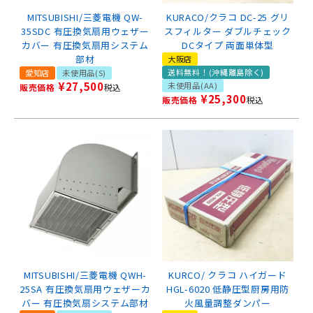
MITSUBISHI/三菱電機 QW-
KURACO/クラコ DC-25 グリ
35SDC 有圧換気扇用ウェザー
スフィルター ダブルチェック
カバー 有圧換気扇用システム
DCタイプ 両面単体型
部材
大阪店
送料無料！(沖縄離島除く)
愛知店
未使用品(S)
¥
27,500
未使用品(AA)
販売価格
税込
¥
25,300
販売価格
税込
MITSUBISHI/三菱電機 QWH-
KURCO/ クラコ ハイガード
25SA 有圧換気扇用ウェザーカ
HGL-6020 低静圧型厨房用防
バー 有圧換気扇システム部材
火風量調整ダンパー