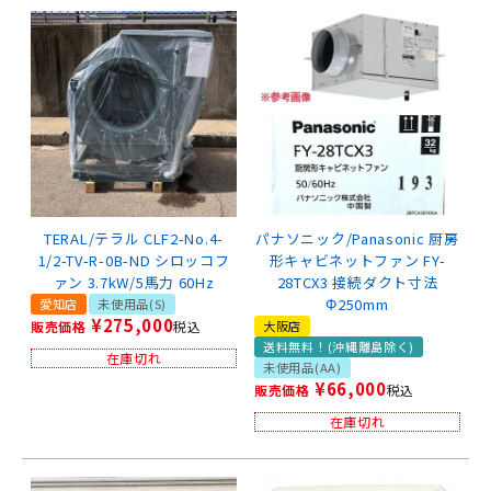
TERAL/テラル CLF2-No.4-
パナソニック/Panasonic 厨房
1/2-TV-R-0B-ND シロッコフ
形キャビネットファン FY-
ァン 3.7kW/5馬力 60Hz
28TCX3 接続ダクト寸法
Φ250mm
愛知店
未使用品(S)
¥
275,000
販売価格
税込
大阪店
送料無料！(沖縄離島除く)
在庫切れ
未使用品(AA)
¥
66,000
販売価格
税込
在庫切れ