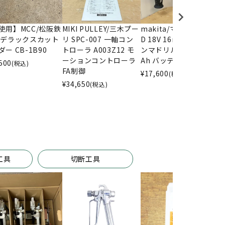
使用】MCC/松阪鉄
MIKI PULLEY/三木プー
makita/マキタ HR165
A
 デラックスカット
リ SPC-007 一軸コン
D 18V 16mm 充電式ハ
B
ー CB-1B90
トローラ A003Z12 モ
ンマドリル BL1830 3.0
板
ーションコントローラ
Ah バッテリー付
0
500
(税込)
FA制御
¥
17,600
¥
(税込)
¥
34,650
(税込)
工具
切断工具