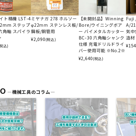
ライト精機 LST-4
ミヤナガ 278 ホルソー
【未開封品】Winning
Fuj
～22mm ステップ
φ22ｍｍ ステンレス板/
Bore/ウイニングボア
A/2
六角軸 スパイラ
鋼板/銅管用
ー バイメタルカッター
気中
ン
BC-30 六角軸シャンク
造材
¥
2,090
(税込)
仕様 充電ドリルドライ
¥
154
(税込)
バー使用可能 ※No.2※
¥
2,640
(税込)
TO
―機械工具のコラム―