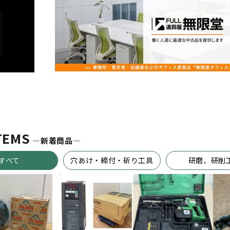
TEMS
―新着商品―
すべて
穴あけ・締付・斫り工具
研磨、研削