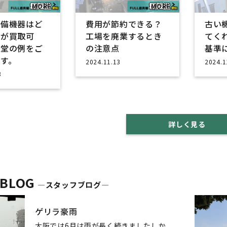
整備機器はど
費用が節約できる？
古い
のが買取可
工場を廃業するとき
てく
限堂の例をご
の注意点
基準
す。
2024.11.13
2024.1
3
詳しく見る
 BLOG
―スタッフブログ―
ゲリラ豪雨
大阪では6月は雨が長く続きましたしか