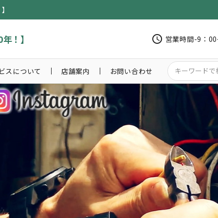
！】
0年！】
schedule
営業時間-9：0
ビスについて
店舗案内
お問い合わせ