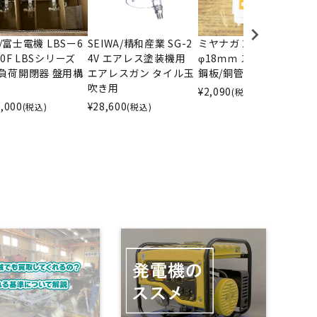
i /富士電機 LBSー6
SEIWA/精和産業 SG-2
ミヤナガ 278 ホルソー
イ
10F LBSシリーズ
4V エアレス塗装機用
φ18ｍｍ ステンレス板/
0
負荷開閉器 盤用構
エアレスガン タイル玉
鋼板/銅管用
¥
吹き用
¥
2,090
(税込)
,000
¥
28,600
(税込)
(税込)