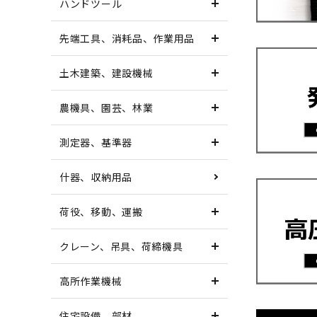
ハンドツール
先端工具、消耗品、作業用品
土木建築、建設機械
農機具、園芸、林業
測定器、基準器
什器、収納用品
荷役、移動、運搬
クレーン、吊具、荷締機具
高所作業機械
住宅設備、部材