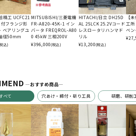
/旭精工 UCFC21
MITSUBISHI/三菱電機
HITACHI/日立 DH25D
【未
う付フランジ形
FR-A820-45K-1 イン
AL 2SLCK 25.2Vコード
工所
ト ベアリングユ
バータ FREQROL-A80
レスロータリハンマド
ベンダ
軸径50mm
0 45kW 三相200V
リル
¥
27,
¥
396,000
¥
13,200
(税込)
(税込)
(税込)
MMEND
―おすすめ商品―
すべて
穴あけ・締付・斫り工具
研磨、研削