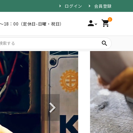
ログイン
会員登録
0
person
shopping_cart
0～18：00（定休日-日曜・祝日）
search