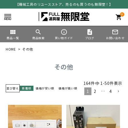
【機械工具のリユースストア、売るのも買うのも無限堂！】
0
shopping_cart
view_module
search
info_outline
description
mail_outline
商品一覧
商品検索
買い物ガイド
ブログ
お問い合わせ
HOME
その他
その他
164
件中
1
-
50
件表示
並び替え
新着順
価格が安い順
価格が高い順
1
2
…
4