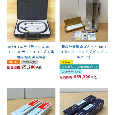
MORITEX/モリテックス MSPI-
新倉計量器 傘ぽん KP-16BH
1000-III ライトスコープ 工業
スタンダードタイプ ビッグホ
用内視鏡 冷光照射
ルダー付
愛知店
中古品(B)
大阪店
¥
5,280
送料無料！(沖縄離島除く)
販売価格
税込
未使用品(AA)
¥
69,300
販売価格
税込