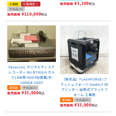
¥
3,300
販売価格
税込
大阪店
引取限定！
中古品(B)
¥
110,000
販売価格
税込
Panasonic デジタルディスク
レコーダー WJ-RT416/4 カメ
ラ16台用 HDD4台搭載/計
［現状品］FLASHFORGE/フ
1000GB USED
ラッシュフォージ Guider2 3D
愛知店
中古品(A)
プリンター 加熱式プラットフ
¥
33,000
販売価格
税込
ォーム 工業用
愛知店
中古品(B)
¥
33,000
販売価格
税込