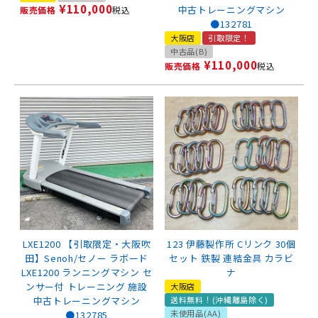
¥
110,000
中古トレーニングマシン
販売価格
税込
●132781
大阪店
引取限定！
中古品(B)
¥
110,000
販売価格
税込
LXE1200 【引取限定・大阪吹
123 伊藤製作所 Cリンク 30個
田】Senoh/セノー ラボード
セット 鉄製 連結金具 カラビ
LXE1200 ランニングマシン セ
ナ
ンサー付 トレーニング 施設
大阪店
中古トレーニングマシン
送料無料！(沖縄離島除く)
未使用品(AA)
●132785