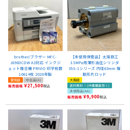
brother/ブラザー MFC-
【未使用保管品】太陽鉄工
J6983CDW A3対応 インクジ
3.5MPa用薄形油圧シリンダ
ェット複合機 PRIVIO 印字枚数
35S-1シリーズ 内径63mm 複
10614枚 2020年製
動形片ロッド
愛知店
中古品(A)
大阪店
¥
27,500
送料無料！(沖縄離島除く)
販売価格
税込
未使用品(AA)
¥
9,900
販売価格
税込