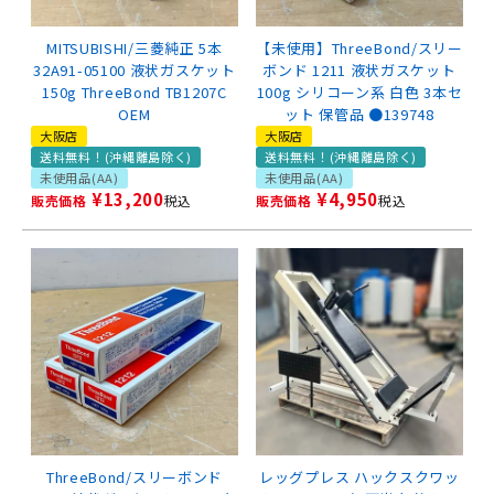
MITSUBISHI/三菱純正 5本
【未使用】ThreeBond/スリー
32A91-05100 液状ガスケット
ボンド 1211 液状ガスケット
150g ThreeBond TB1207C
100g シリコーン系 白色 3本セ
OEM
ット 保管品 ●139748
大阪店
大阪店
送料無料！(沖縄離島除く)
送料無料！(沖縄離島除く)
未使用品(AA)
未使用品(AA)
¥
13,200
¥
4,950
販売価格
税込
販売価格
税込
ThreeBond/スリーボンド
レッグプレス ハックスクワッ