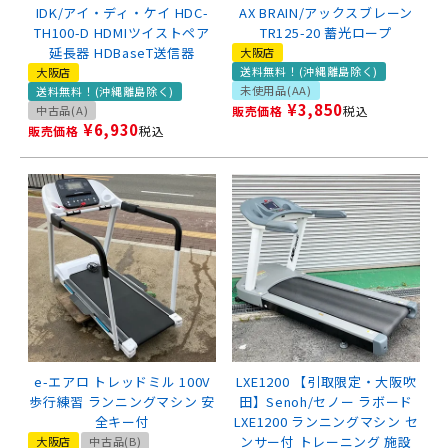
IDK/アイ・ディ・ケイ HDC-
AX BRAIN/アックスブレーン
TH100-D HDMIツイストペア
TR125-20 蓄光ロープ
延長器 HDBaseT送信器
大阪店
送料無料！(沖縄離島除く)
大阪店
未使用品(AA)
送料無料！(沖縄離島除く)
¥
3,850
中古品(A)
販売価格
税込
¥
6,930
販売価格
税込
e-エアロ トレッドミル 100V
LXE1200 【引取限定・大阪吹
歩行練習 ランニングマシン 安
田】Senoh/セノー ラボード
全キー付
LXE1200 ランニングマシン セ
ンサー付 トレーニング 施設
大阪店
中古品(B)