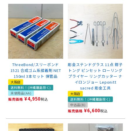
ThreeBond/スリーボンド
彫金ステンドグラス 11点 鉗子
1521 合成ゴム系接着剤 NET
トング ピンセット ローリング
150ml 3本セット 保管品
プライヤー リングカッター ナ
イロンジョー Leponitt
大阪店
送料無料！(沖縄離島除く)
sacred 彫金工具
未使用品(AA)
大阪店
¥
4,950
販売価格
税込
送料無料！(沖縄離島除く)
中古品(B)
¥
6,600
販売価格
税込