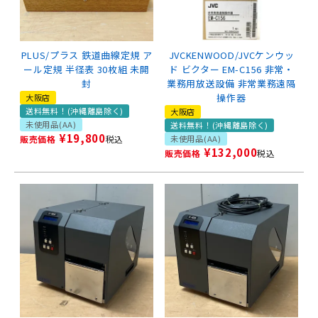
PLUS/プラス 鉄道曲線定規 ア
JVCKENWOOD/JVCケンウッ
ール定規 半径表 30枚組 未開
ド ビクター EM-C156 非常・
封
業務用放送設備 非常業務遠隔
操作器
大阪店
送料無料！(沖縄離島除く)
大阪店
未使用品(AA)
送料無料！(沖縄離島除く)
¥
19,800
販売価格
税込
未使用品(AA)
¥
132,000
販売価格
税込