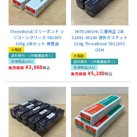
ThreeBond/スリーボンド シ
MITSUBISHI/三菱純正 2本
リコーングリース TB1855
32A91-05100 液状ガスケット
100g 2本セット 保管品
150g ThreeBond TB1207C
OEM
大阪店
送料無料！(沖縄離島除く)
大阪店
未使用品(AA)
送料無料！(沖縄離島除く)
¥
3,960
販売価格
税込
未使用品(AA)
¥
5,280
販売価格
税込