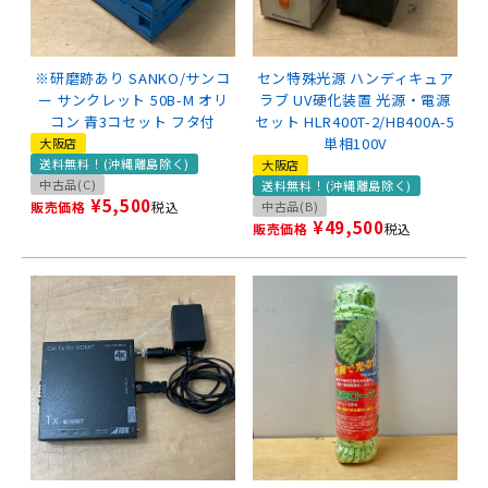
※研磨跡あり SANKO/サンコ
セン特殊光源 ハンディキュア
ー サンクレット 50B-M オリ
ラブ UV硬化装置 光源・電源
コン 青3コセット フタ付
セット HLR400T-2/HB400A-5
単相100V
大阪店
送料無料！(沖縄離島除く)
大阪店
中古品(C)
送料無料！(沖縄離島除く)
¥
5,500
販売価格
税込
中古品(B)
¥
49,500
販売価格
税込