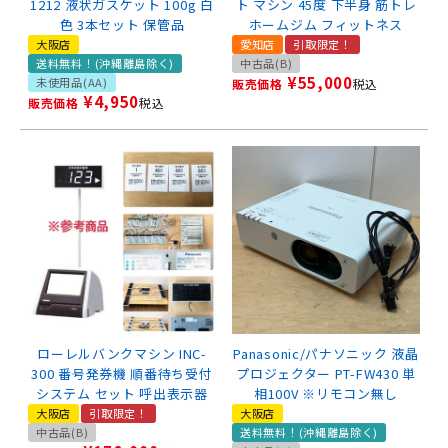
1212 液状ガスケット 100g 白
ト マシン 45度 下半身 筋トレ
色 3本セット 保管品
ホームジム フィットネス
大阪店
愛知店
引取限定！
送料無料！(沖縄離島除く)
中古品(B)
¥
55,000
未使用品(AA)
販売価格
税込
¥
4,950
販売価格
税込
ローレルバンクマシン INC-
Panasonic/パナソニック 液晶
300 番号発券機 順番待ち受付
プロジェクター PT-FW430 単
システム セット 呼出表示器
相100V ※リモコン無し
大阪店
引取限定！
大阪店
中古品(B)
送料無料！(沖縄離島除く)