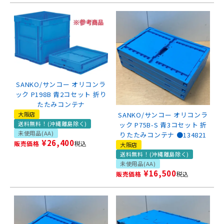
SANKO/サンコー オリコンラ
ック P198B 青2コセット 折り
たたみコンテナ
SANKO/サンコー オリコンラ
大阪店
送料無料！(沖縄離島除く)
ック P75B-S 青3コセット 折
未使用品(AA)
りたたみコンテナ ●134821
¥
26,400
販売価格
税込
大阪店
送料無料！(沖縄離島除く)
未使用品(AA)
¥
16,500
販売価格
税込