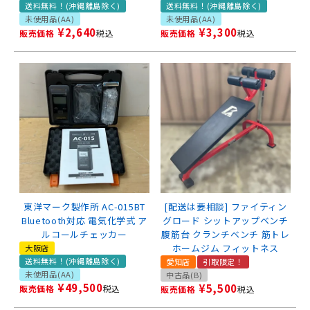
送料無料！(沖縄離島除く)
送料無料！(沖縄離島除く)
未使用品(AA)
未使用品(AA)
¥
2,640
¥
3,300
販売価格
税込
販売価格
税込
東洋マーク製作所 AC-015BT
[配送は要相談] ファイティン
Bluetooth対応 電気化学式 ア
グロード シットアップベンチ
ルコールチェッカー
腹筋台 クランチベンチ 筋トレ
ホームジム フィットネス
大阪店
送料無料！(沖縄離島除く)
愛知店
引取限定！
未使用品(AA)
中古品(B)
¥
49,500
¥
5,500
販売価格
税込
販売価格
税込