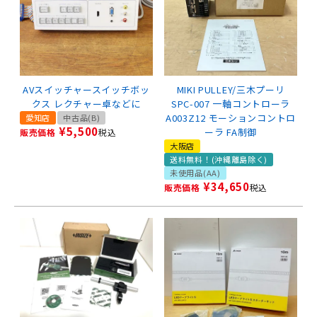
AVスイッチャースイッチボッ
MIKI PULLEY/三木プーリ
クス レクチャー卓などに
SPC-007 一軸コントローラ
A003Z12 モーションコントロ
愛知店
中古品(B)
¥
5,500
ーラ FA制御
販売価格
税込
大阪店
送料無料！(沖縄離島除く)
未使用品(AA)
¥
34,650
販売価格
税込