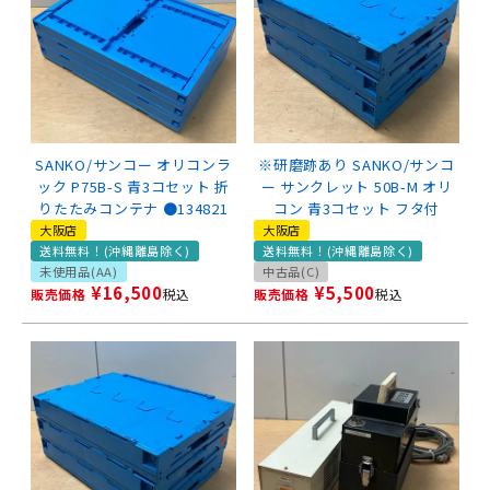
SANKO/サンコー オリコンラ
※研磨跡あり SANKO/サンコ
ック P75B-S 青3コセット 折
ー サンクレット 50B-M オリ
りたたみコンテナ ●134821
コン 青3コセット フタ付
大阪店
大阪店
送料無料！(沖縄離島除く)
送料無料！(沖縄離島除く)
未使用品(AA)
中古品(C)
¥
16,500
¥
5,500
販売価格
税込
販売価格
税込