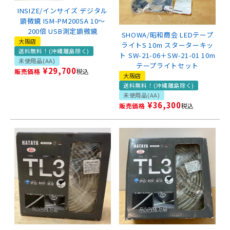
INSIZE/インサイズ デジタル
顕微鏡 ISM-PM200SA 10～
200倍 USB測定顕微鏡
SHOWA/昭和商会 LEDテープ
大阪店
ライトS 10m スターターキッ
送料無料！(沖縄離島除く)
ト SW-21-06＋SW-21-01 10m
未使用品(AA)
テープライトセット
¥
29,700
販売価格
税込
大阪店
送料無料！(沖縄離島除く)
未使用品(AA)
¥
36,300
販売価格
税込