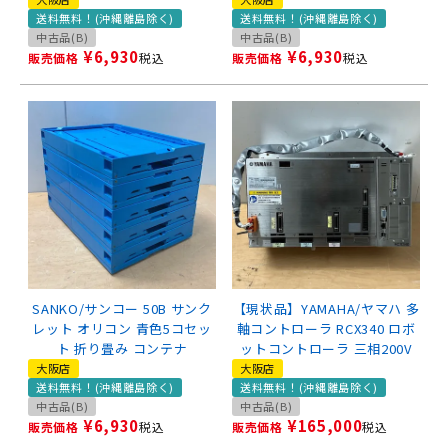
送料無料！(沖縄離島除く)
送料無料！(沖縄離島除く)
中古品(B)
中古品(B)
¥
6,930
¥
6,930
販売価格
税込
販売価格
税込
SANKO/サンコー 50B サンク
【現状品】YAMAHA/ヤマハ 多
レット オリコン 青色5コセッ
軸コントローラ RCX340 ロボ
ト 折り畳み コンテナ
ットコントローラ 三相200V
大阪店
大阪店
送料無料！(沖縄離島除く)
送料無料！(沖縄離島除く)
中古品(B)
中古品(B)
¥
6,930
¥
165,000
販売価格
税込
販売価格
税込