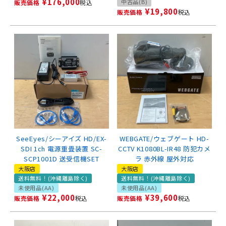
¥
176,000
中古品(B)
販売価格
税込
¥
19,800
販売価格
税込
SeeEyes/シーアイズ HD/EX-
WEBGATE/ウェブゲート HD-
SDI 1ch 電源重畳装置 SC-
CCTV K1080BL-IR48 防犯カメ
SCP1001D 送受信機SET
ラ 赤外線 屋外対応
大阪店
大阪店
送料無料！(沖縄離島除く)
送料無料！(沖縄離島除く)
未使用品(AA)
未使用品(AA)
¥
22,000
¥
39,600
販売価格
税込
販売価格
税込