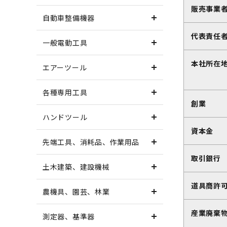
販売事業
自動車整備機器
代表責任
一般電動工具
本社所在
エアーツール
各種専用工具
創業
ハンドツール
資本金
先端工具、消耗品、作業用品
取引銀行
土木建築、建設機械
道具商許
農機具、園芸、林業
産業廃棄物
測定器、基準器