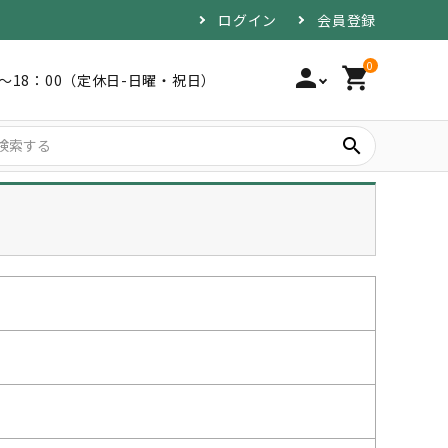
ログイン
会員登録
0
person
shopping_cart
0～18：00（定休日-日曜・祝日）
search