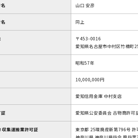
者名
山口 安彦
者名
同上
地
〒453-0016
愛知県名古屋市中村区竹橋町25
昭和57年
10,000,000円
愛知信用金庫 中村支店
可証
愛知県公安委員会 古物商許可証 第
 収集運搬業許可証
東京都 25環廃産新第796号 許可
神奈川県 神奈川県指令 廃指第387