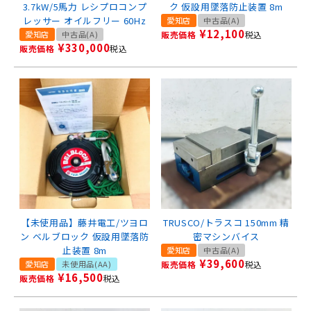
3.7kW/5馬力 レシプロコンプ
ク 仮設用墜落防止装置 8m
レッサー オイルフリー 60Hz
愛知店
中古品(A)
¥
12,100
愛知店
中古品(A)
販売価格
税込
¥
330,000
販売価格
税込
【未使用品】藤井電工/ツヨロ
TRUSCO/トラスコ 150mm 精
ン ベルブロック 仮設用墜落防
密マシンバイス
止装置 8m
愛知店
中古品(A)
¥
39,600
愛知店
未使用品(AA)
販売価格
税込
¥
16,500
販売価格
税込