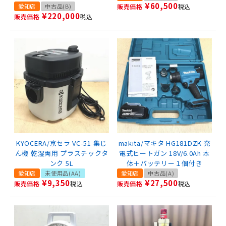
¥
60,500
愛知店
中古品(B)
販売価格
税込
¥
220,000
販売価格
税込
KYOCERA/京セラ VC-51 集じ
makita/マキタ HG181DZK 充
ん機 乾湿両用 プラスチックタ
電式ヒートガン 18V/6.0Ah 本
ンク 5L
体＋バッテリー１個付き
愛知店
未使用品(AA)
愛知店
中古品(A)
¥
9,350
¥
27,500
販売価格
税込
販売価格
税込