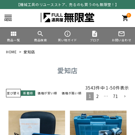
【機械工具のリユースストア、売るのも買うのも無限堂！】
0
shopping_cart
view_module
search
info_outline
description
mail_outline
商品一覧
商品検索
買い物ガイド
ブログ
お問い合わせ
HOME
愛知店
愛知店
3543
件中
1
-
50
件表示
並び替え
新着順
価格が安い順
価格が高い順
1
2
…
71