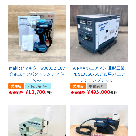
makita/マキタ TW300DZ 18V
AIRMAN/エアマン 北越工業
充電式インパクトレンチ 本体
PDS130SC-5C3 35馬力 エン
のみ
ジンコンプレッサー
愛知店
未使用品(AA)
愛知店
中古品(B)
¥
18,700
¥
495,000
販売価格
税込
販売価格
税込