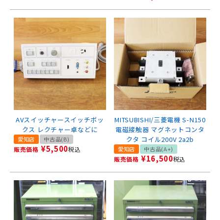
AVスイッチャースイッチボッ
MITSUBISHI/三菱電機 S-N150
クス レクチャー卓などに
電磁接触器 マグネットコンタ
クタ コイル200V 2a2b
愛知店
中古品(B)
¥
5,500
販売価格
税込
愛知店
中古品(A+)
¥
16,500
販売価格
税込