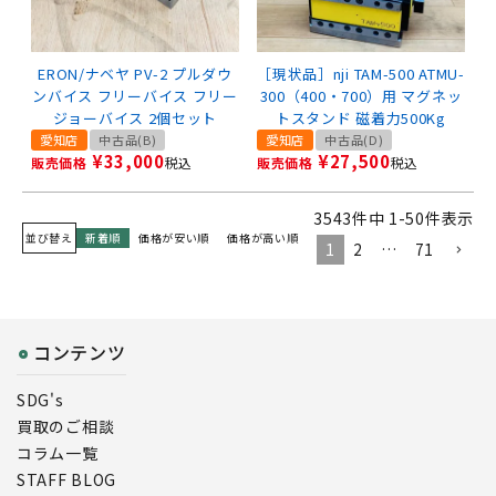
ERON/ナベヤ PV-2 プルダウ
［現状品］nji TAM-500 ATMU-
ンバイス フリーバイス フリー
300（400・700）用 マグネッ
ジョーバイス 2個セット
トスタンド 磁着力500Kg
愛知店
中古品(B)
愛知店
中古品(D)
¥
33,000
¥
27,500
販売価格
税込
販売価格
税込
3543
件中
1
-
50
件表示
並び替え
新着順
価格が安い順
価格が高い順
1
2
…
71
コンテンツ
SDG's
買取のご相談
コラム一覧
STAFF BLOG