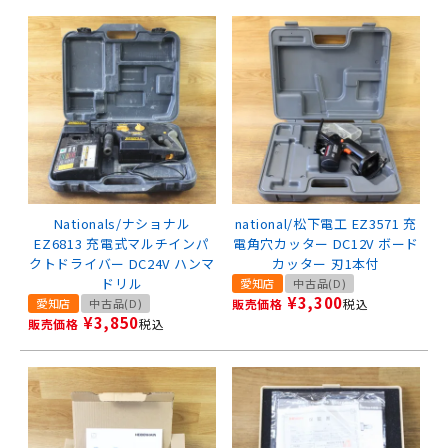
Nationals/ナショナル
national/松下電工 EZ3571 充
EZ6813 充電式マルチインパ
電角穴カッター DC12V ボード
クトドライバー DC24V ハンマ
カッター 刃1本付
ドリル
愛知店
中古品(D)
¥
3,300
愛知店
中古品(D)
販売価格
税込
¥
3,850
販売価格
税込