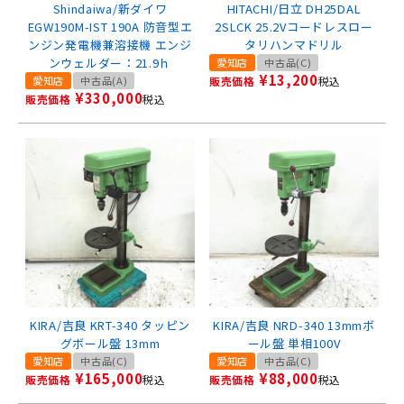
Shindaiwa/新ダイワ
HITACHI/日立 DH25DAL
EGW190M-IST 190A 防音型エ
2SLCK 25.2Vコードレスロー
ンジン発電機兼溶接機 エンジ
タリハンマドリル
ンウェルダー：21.9ｈ
愛知店
中古品(C)
¥
13,200
愛知店
中古品(A)
販売価格
税込
¥
330,000
販売価格
税込
KIRA/吉良 KRT-340 タッピン
KIRA/吉良 NRD-340 13mmボ
グボール盤 13mm
ール盤 単相100V
愛知店
中古品(C)
愛知店
中古品(C)
¥
165,000
¥
88,000
販売価格
税込
販売価格
税込