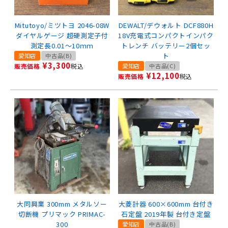
Mitutoyo/ミツトヨ 2046-08W
DEWALT/デウォルト DCF880H
ダイヤルゲージ 超硬測定子付
18V充電式コンパクトインパク
測定長0.01～10ｍｍ
トレンチ バッテリー2個セッ
ト
愛知店
中古品(B)
¥
3,300
販売価格
税込
愛知店
中古品(C)
¥
12,100
販売価格
税込
大同興業 300mm メタルソー
大菱計器 600×600mm 台付き
切断機 プリマック PRIMAC-
石定盤 2019年製 台付き定盤
300
愛知店
中古品(B)