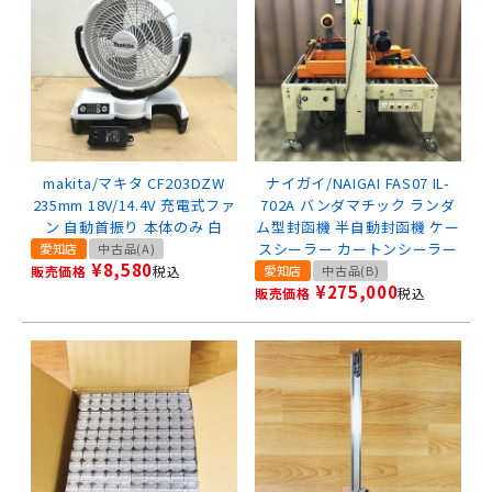
makita/マキタ CF203DZW
ナイガイ/NAIGAI FAS07 IL-
235mm 18V/14.4V 充電式ファ
702A バンダマチック ランダ
ン 自動首振り 本体のみ 白
ム型封函機 半自動封函機 ケー
スシーラー カートンシーラー
愛知店
中古品(A)
¥
8,580
販売価格
税込
愛知店
中古品(B)
¥
275,000
販売価格
税込