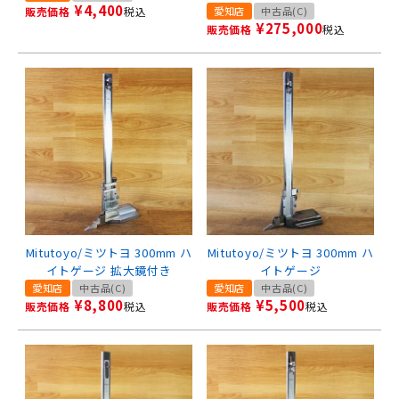
¥
4,400
販売価格
税込
愛知店
中古品(C)
¥
275,000
販売価格
税込
Mitutoyo/ミツトヨ 300mm ハ
Mitutoyo/ミツトヨ 300mm ハ
イトゲージ 拡大鏡付き
イトゲージ
愛知店
中古品(C)
愛知店
中古品(C)
¥
8,800
¥
5,500
販売価格
税込
販売価格
税込