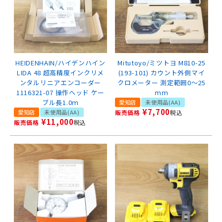
HEIDENHAIN/ハイデンハイン
Mitutoyo/ミツトヨ M810-25
LIDA 48 超高精度インクリメ
(193-101) カウント外側マイ
ンタルリニアエンコーダー
クロメーター 測定範囲0～25
1116321-07 操作ヘッド ケー
ｍｍ
ブル長1.0ｍ
愛知店
未使用品(AA)
¥
7,700
愛知店
未使用品(AA)
販売価格
税込
¥
11,000
販売価格
税込