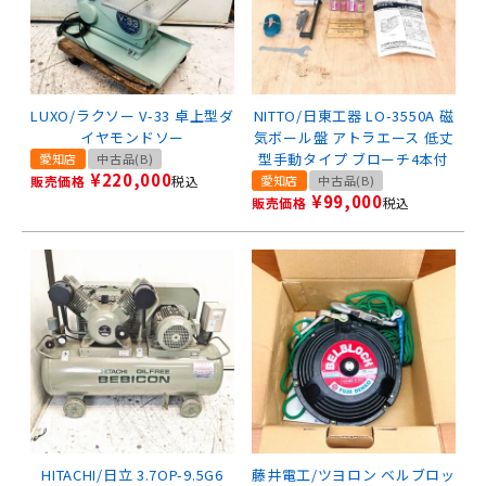
LUXO/ラクソー V-33 卓上型ダ
NITTO/日東工器 LO-3550A 磁
イヤモンドソー
気ボール盤 アトラエース 低丈
型手動タイプ ブローチ4本付
愛知店
中古品(B)
¥
220,000
販売価格
税込
愛知店
中古品(B)
¥
99,000
販売価格
税込
HITACHI/日立 3.7OP-9.5G6
藤井電工/ツヨロン ベルブロッ