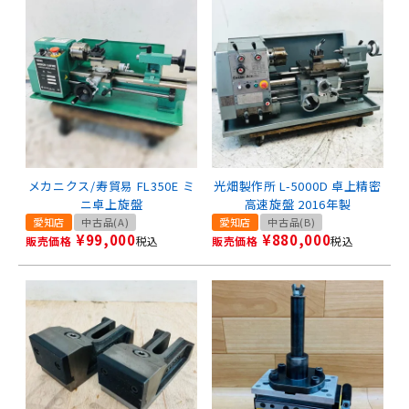
メカニクス/寿貿易 FL350E ミ
光畑製作所 L-5000D 卓上精密
ニ卓上旋盤
高速旋盤 2016年製
愛知店
中古品(A)
愛知店
中古品(B)
¥
99,000
¥
880,000
販売価格
税込
販売価格
税込