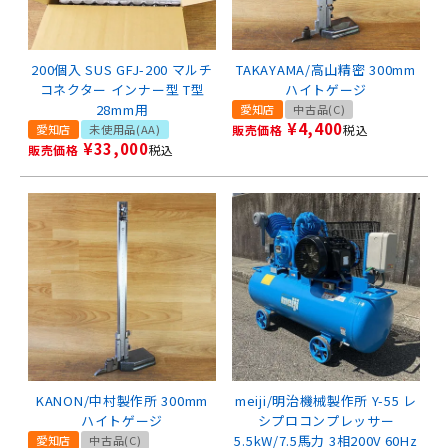
200個入 SUS GFJ-200 マルチ
TAKAYAMA/高山精密 300mm
コネクター インナー型 T型
ハイトゲージ
28mm用
愛知店
中古品(C)
¥
4,400
愛知店
未使用品(AA)
販売価格
税込
¥
33,000
販売価格
税込
KANON/中村製作所 300mm
meiji/明治機械製作所 Y-55 レ
ハイトゲージ
シプロコンプレッサー
5.5kW/7.5馬力 3相200V 60Hz
愛知店
中古品(C)