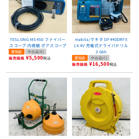
TESLONG MS450 ファイバー
makita/マキタ DF440DRFX
スコープ 内視鏡 ボアスコープ
14.4V 充電式ドライバドリル
3.0Ah
愛知店
中古品(B)
¥
5,500
販売価格
税込
愛知店
中古品(C)
¥
16,500
販売価格
税込