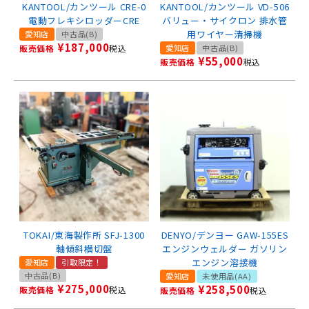
KANTOOL/カンツール CRE-0
KANTOOL/カンツール VD-506
電動フレキシロッダーCRE
バリュー・サイクロン 排水管
用ワイヤー清掃機
愛知店
中古品(B)
¥
187,000
販売価格
税込
愛知店
中古品(B)
¥
55,000
販売価格
税込
TOKAI/東海製作所 SFJ-1300
DENYO/デンヨー GAW-155ES
軸傾斜横切盤
エンジンウェルダー ガソリン
エンジン溶接機
愛知店
引取限定！
中古品(B)
愛知店
未使用品(AA)
¥
275,000
¥
258,500
販売価格
税込
販売価格
税込