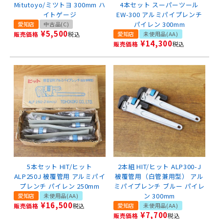
Mitutoyo/ミツトヨ 300mm ハ
4本セット スーパーツール
イトゲージ
EW-300 アルミパイプレンチ
パイレン 300mm
愛知店
中古品(C)
¥
5,500
販売価格
税込
愛知店
未使用品(AA)
¥
14,300
販売価格
税込
5本セット HIT/ヒット
2本組 HIT/ヒット ALP300-J
ALP250J 被覆管用 アルミパイ
被覆管用（白管兼用型） アル
プレンチ パイレン 250mm
ミパイプレンチ ブルー パイレ
ン 300mm
愛知店
未使用品(AA)
¥
16,500
販売価格
税込
愛知店
未使用品(AA)
¥
7,700
販売価格
税込