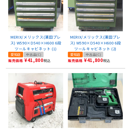
MERIX/メリックス(濱田プレ
MERIX/メリックス(濱田プレ
ス) W590×D540×H600 6段
ス) W590×D540×H600 6段
ツールキャビネット (1)
ツールキャビネット (2)
愛知店
中古品(C)
愛知店
中古品(C)
¥
41,800
¥
41,800
販売価格
税込
販売価格
税込