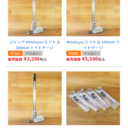
ジャンク Mitutoyo/ミツトヨ
Mitutoyo/ミツトヨ 300mm ハ
300mm ハイトゲージ
イトゲージ
愛知店
中古品(D)
愛知店
中古品(C)
¥
2,200
¥
5,500
販売価格
税込
販売価格
税込