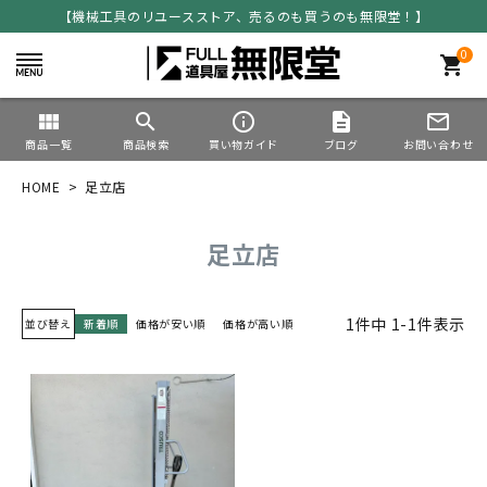
【機械工具のリユースストア、売るのも買うのも無限堂！】
0
shopping_cart
view_module
search
info_outline
description
mail_outline
商品一覧
商品検索
買い物ガイド
ブログ
お問い合わせ
HOME
足立店
足立店
1
件中
1
-
1
件表示
並び替え
新着順
価格が安い順
価格が高い順