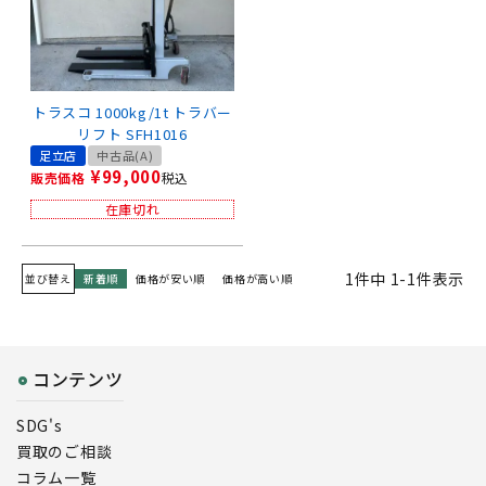
トラスコ 1000kg/1t トラバー
リフト SFH1016
足立店
中古品(A)
¥
99,000
販売価格
税込
在庫切れ
1
件中
1
-
1
件表示
並び替え
新着順
価格が安い順
価格が高い順
コンテンツ
SDG's
買取のご相談
コラム一覧