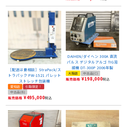
DAIHEN/ダイヘン 300A 直流
パルス デジタルアルゴ TIG溶
接機 DT-300P 2006年製
［配送は要相談］StraPack/ス
大阪店
中古品(C)
トラパック PW-1521 パレット
¥
198,000
販売価格
税込
ストレッチ包装機
愛知店
引取限定！
中古品(B)
¥
495,000
販売価格
税込