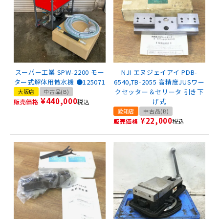
スーパー工業 SPW-2200 モー
NJI エヌジェイアイ PDB-
ター式解体用散水機 ●125071
6540,TB-2055 高精度JUSワー
クセッター＆セリータ 引き下
大阪店
中古品(B)
¥
440,000
げ式
販売価格
税込
愛知店
中古品(B)
¥
22,000
販売価格
税込