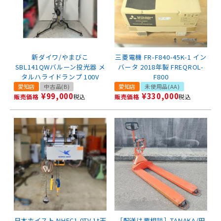
新ダイワ/やまびこ
三菱電機 FR-F840-45K-1 イン
SBL141QWバルーン投光器 メ
バータ 2018年製 FREQROL-
タルハライドランプ 100V
F800
愛知店
中古品(B)
愛知店
未使用品(AA)
¥
99,000
¥
330,000
販売価格
税込
販売価格
税込
日本ホイスト NHEC1.0TV 1t天
［配送は要相談］TANAKA/田