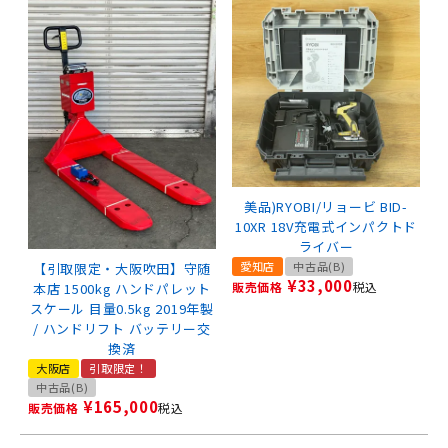
美品)RYOBI/リョービ BID-
10XR 18V充電式インパクトド
ライバー
愛知店
中古品(B)
【引取限定・大阪吹田】守随
¥
33,000
販売価格
税込
本店 1500kg ハンドパレット
スケール 目量0.5kg 2019年製
/ ハンドリフト バッテリー交
換済
大阪店
引取限定！
中古品(B)
¥
165,000
販売価格
税込