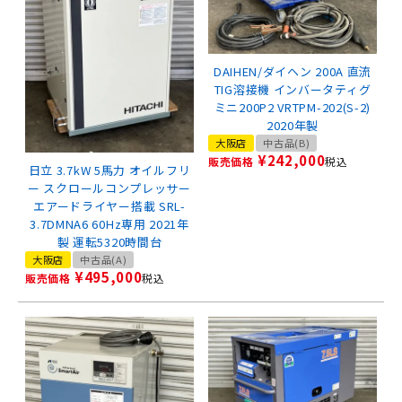
DAIHEN/ダイヘン 200A 直流
TIG溶接機 インバータティグ
ミニ200P2 VRTPM-202(S-2)
2020年製
大阪店
中古品(B)
¥
242,000
販売価格
税込
日立 3.7kW 5馬力 オイルフリ
ー スクロールコンプレッサー
エアードライヤー搭載 SRL-
3.7DMNA6 60Hz専用 2021年
製 運転5320時間台
大阪店
中古品(A)
¥
495,000
販売価格
税込