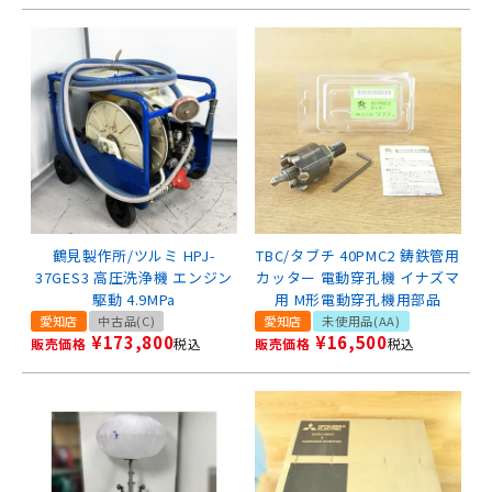
鶴見製作所/ツルミ HPJ-
TBC/タブチ 40PMC2 鋳鉄管用
37GES3 高圧洗浄機 エンジン
カッター 電動穿孔機 イナズマ
駆動 4.9MPa
用 M形電動穿孔機用部品
愛知店
中古品(C)
愛知店
未使用品(AA)
¥
173,800
¥
16,500
販売価格
税込
販売価格
税込