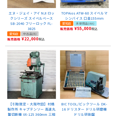
エヌ・ジェイ・アイ NJI ロッ
TOPAios ATW-60 スイベルマ
クシリーズ スイベルベース
シンバイス 口金155ｍｍ
SB-2040 フリーロック FL-
愛知店
未使用品(AA)
¥
55,000
3825
販売価格
税込
愛知店
中古品(B)
¥
22,000
販売価格
税込
【引取限定・大阪吹田】村橋
BIC TOOL/ビックツール DK-
製作所 キャプテンソー 高速丸
16 ドリスター ドリル研磨機
鋸切断機 VX-125 360mm 三相
ドリル研削盤