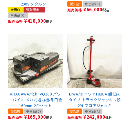
200V メタルソー
愛知店
中古品(C)
¥
66,000
大阪店
引取限定！
販売価格
税込
中古品(C)
¥
418,000
販売価格
税込
KITAGAWA/北川 VQ160 パワ
EIWA/エイワ P182CA 超低床
ーバイス メカ式増力機構 口金
タイプ トラックジャッキ 2段
160mm 2台セット
29t フロアジャッキ
愛知店
中古品(C)
愛知店
中古品(A)
¥
165,000
¥
242,000
販売価格
税込
販売価格
税込