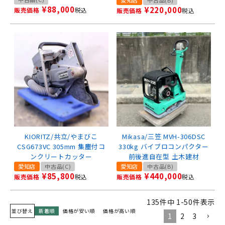
¥
88,000
¥
220,000
販売価格
税込
販売価格
税込
KIORITZ/共立/やまびこ
Mikasa/三笠 MVH-306DSC
CSG673VC 305mm 集塵付コ
330kg バイブロコンパクター
ンクリートカッター
前後進自在型 土木建材
愛知店
中古品(C)
愛知店
中古品(B)
¥
85,800
¥
440,000
販売価格
税込
販売価格
税込
135
件中
1
-
50
件表示
並び替え
新着順
価格が安い順
価格が高い順
1
2
3