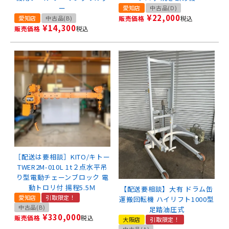
ー
愛知店
中古品(D)
¥
22,000
愛知店
中古品(B)
販売価格
税込
¥
14,300
販売価格
税込
［配送は要相談］KITO/キトー
TWER2M-010L 1t２点水平吊
り型電動チェーンブロック 電
動トロリ付 揚程5.5Ｍ
【配送要相談】大有 ドラム缶
愛知店
引取限定！
運搬回転機 ハイリフト1000型
中古品(B)
足踏油圧式
¥
330,000
販売価格
税込
大阪店
引取限定！
中古品(A)