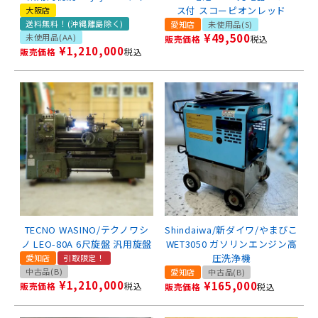
ス付 スコーピオンレッド
大阪店
送料無料！(沖縄離島除く)
愛知店
未使用品(S)
¥
49,500
未使用品(AA)
販売価格
税込
¥
1,210,000
販売価格
税込
TECNO WASINO/テクノワシ
Shindaiwa/新ダイワ/やまびこ
ノ LEO-80A 6尺旋盤 汎用旋盤
WET3050 ガソリンエンジン高
圧洗浄機
愛知店
引取限定！
中古品(B)
愛知店
中古品(B)
¥
1,210,000
¥
165,000
販売価格
税込
販売価格
税込