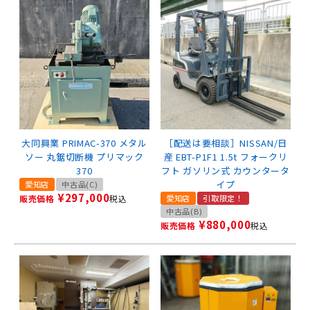
大同興業 PRIMAC-370 メタル
［配送は要相談］NISSAN/日
ソー 丸鋸切断機 プリマック
産 EBT-P1F1 1.5t フォークリ
370
フト ガソリン式 カウンタータ
イプ
愛知店
中古品(C)
¥
297,000
販売価格
税込
愛知店
引取限定！
中古品(B)
¥
880,000
販売価格
税込