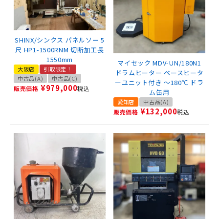
SHINX/シンクス パネルソー 5
尺 HP1-1500RNM 切断加工長
1550mm
マイセック MDV-UN/180N1
大阪店
引取限定！
ドラムヒーター ベースヒータ
中古品(A)
中古品(C)
ーユニット付き ～180℃ ドラ
¥
979,000
販売価格
税込
ム缶用
愛知店
中古品(A)
¥
132,000
販売価格
税込