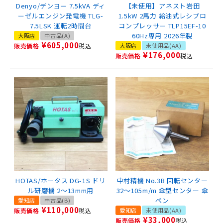
Denyo/デンヨー 7.5kVA ディ
【未使用】アネスト岩田
ーゼルエンジン発電機 TLG-
1.5kW 2馬力 給油式レシプロ
7.5LSK 運転2時間台
コンプレッサー TLP15EF-10
60Hz専用 2026年製
大阪店
中古品(A)
¥
605,000
販売価格
税込
大阪店
未使用品(AA)
¥
176,000
販売価格
税込
HOTAS/ホータス DG-1S ドリ
中村精機 No.3B 回転センター
ル研磨機 2～13mm用
32～105m/m 傘型センター 傘
ペン
愛知店
中古品(B)
¥
110,000
販売価格
税込
愛知店
未使用品(AA)
¥
33,000
販売価格
税込