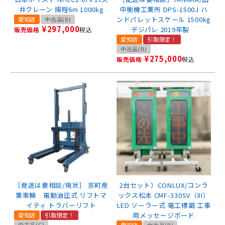
井クレーン 揚程6m 1000kg
中衡機工業所 DPS-1500J ハ
ンドパレットスケール 1500kg
愛知店
中古品(B)
¥
297,000
デジパレ 2019年製
販売価格
税込
愛知店
引取限定！
中古品(B)
¥
275,000
販売価格
税込
［発送は要相談/現状］ 京町産
2台セット）CONLUX/コンラ
業車輛 電動油圧式 リフトマ
ックス松本 CMF-330SV（III）
イティ トラバーリフト
LED ソーラー式 電工標識 工事
用メッセージボード
愛知店
引取限定！
中古品(C)
愛知店
中古品(B)