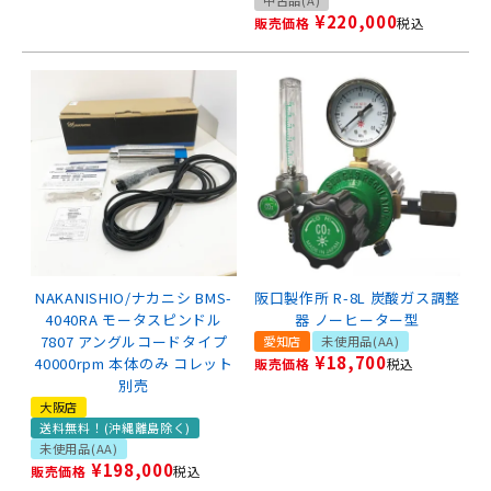
¥
220,000
販売価格
税込
NAKANISHIO/ナカニシ BMS-
阪口製作所 R-8L 炭酸ガス調整
4040RA モータスピンドル
器 ノーヒーター型
7807 アングルコードタイプ
愛知店
未使用品(AA)
¥
18,700
40000rpm 本体のみ コレット
販売価格
税込
別売
大阪店
送料無料！(沖縄離島除く)
未使用品(AA)
¥
198,000
販売価格
税込