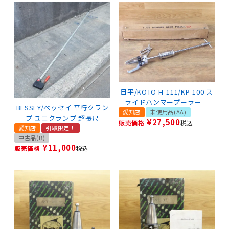
日平/KOTO H-111/KP-100 ス
ライドハンマープーラー
BESSEY/ベッセイ 平行クラン
愛知店
未使用品(AA)
プ ユニクランプ 超長尺
¥
27,500
販売価格
税込
愛知店
引取限定！
中古品(B)
¥
11,000
販売価格
税込