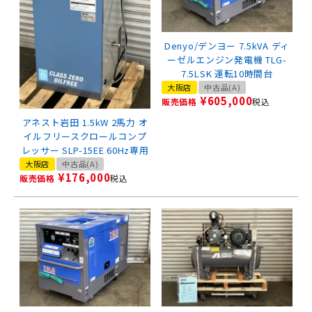
Denyo/デンヨー 7.5kVA ディ
ーゼルエンジン発電機 TLG-
7.5LSK 運転10時間台
大阪店
中古品(A)
¥
605,000
販売価格
税込
アネスト岩田 1.5kW 2馬力 オ
イルフリースクロールコンプ
レッサー SLP-15EE 60Hz専用
大阪店
中古品(A)
¥
176,000
販売価格
税込