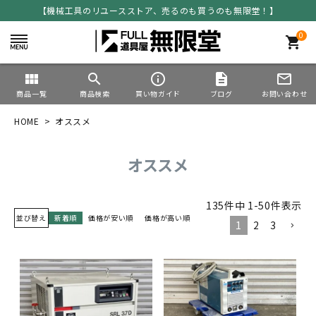
【機械工具のリユースストア、売るのも買うのも無限堂！】
0
shopping_cart
view_module
search
info_outline
description
mail_outline
商品一覧
商品検索
買い物ガイド
ブログ
お問い合わせ
HOME
オススメ
オススメ
135
件中
1
-
50
件表示
並び替え
新着順
価格が安い順
価格が高い順
1
2
3