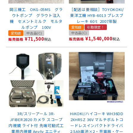
岡三機工 OKG-05MS グラ
［配送は要相談］TOYOKOKI/
ウトポンプ グラウト注入
東洋工機 HYB-6013 プレスブ
機 セメントミルク モルタ
レーキ 60ｔ 2007年製
ルポンプ 100V
愛知店
引取限定！
中古品(C)
愛知店
中古品(C)
¥
1,540,000
¥
71,500
販売価格
税込
販売価格
税込
3R/スリーアール 3R-
HiKOKI/ハイコーキ WH36DD
JFIBER2820 カメラ スコープ
2XHRSZ 36V マルチボルトコ
内視鏡 ライト付 先端可動式工
ードレスインパクトドライバ
業用内視鏡 Anyty エニティ
2.5Ah電池×2・充電器・ケー