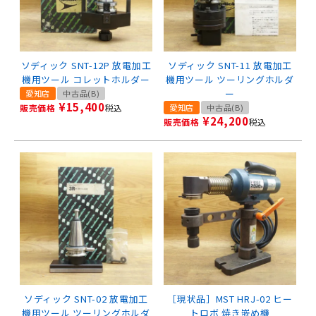
ソディック SNT-12P 放電加工
ソディック SNT-11 放電加工
機用ツール コレットホルダー
機用ツール ツーリングホルダ
ー
愛知店
中古品(B)
¥
15,400
販売価格
税込
愛知店
中古品(B)
¥
24,200
販売価格
税込
ソディック SNT-02 放電加工
［現状品］MST HRJ-02 ヒー
機用ツール ツーリングホルダ
トロボ 焼き嵌め機