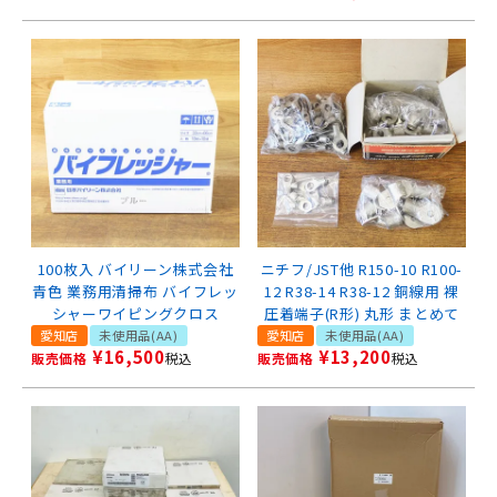
100枚入 バイリーン株式会社
ニチフ/JST他 R150-10 R100-
青色 業務用清掃布 バイフレッ
12 R38-14 R38-12 銅線用 裸
シャーワイピングクロス
圧着端子(R形) 丸形 まとめて
愛知店
未使用品(AA)
愛知店
未使用品(AA)
¥
16,500
¥
13,200
販売価格
税込
販売価格
税込