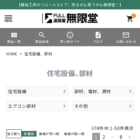
【機械工具のリユースストア、売るのも買うのも無限堂！】
0
shopping_cart
view_module
search
info_outline
description
mail_outline
商品一覧
商品検索
買い物ガイド
ブログ
お問い合わせ
HOME
住宅設備、部材
住宅設備、部材
住宅設備
部材、電材、資材
エアコン部材
その他
374
件中
1
-
50
件表示
並び替え
新着順
価格が安い順
価格が高い順
1
2
…
8