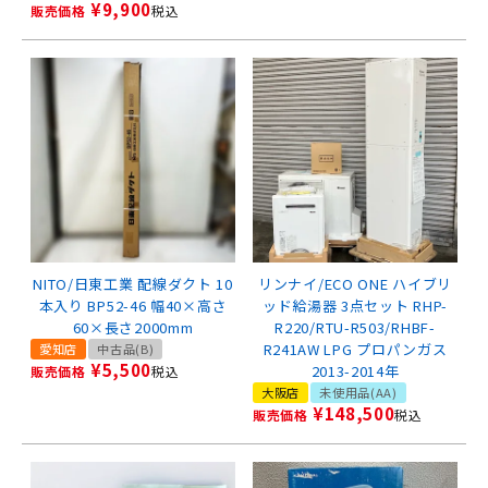
¥
9,900
販売価格
税込
NITO/日東工業 配線ダクト 10
リンナイ/ECO ONE ハイブリ
本入り BP52-46 幅40×高さ
ッド給湯器 3点セット RHP-
60×長さ2000mm
R220/RTU-R503/RHBF-
R241AW LPG プロパンガス
愛知店
中古品(B)
¥
5,500
2013-2014年
販売価格
税込
大阪店
未使用品(AA)
¥
148,500
販売価格
税込