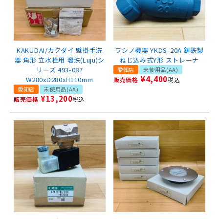
KAKUDAI/カクダイ 壁掛手洗
ワシノ機器 YKDS-20A 鋳鉄製
器 角形 立水栓用 瑠珠(Luju)シ
ねじ込み式Y形 ストレーナ
リーズ 493-087
愛知店
未使用品(AA)
¥
4,400
W280xD280xH110mm
販売価格
税込
愛知店
未使用品(AA)
¥
13,200
販売価格
税込