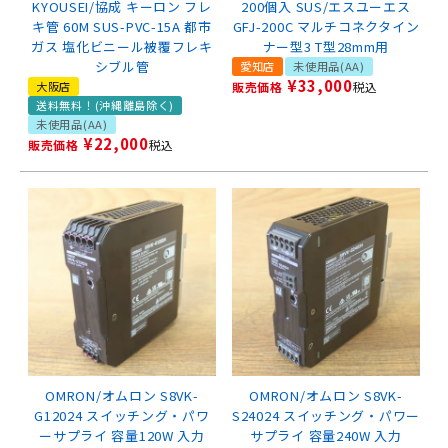
KYOUSEI/協成 キーロン フレ
200個入 SUS/エスユーエス
キ管 60M SUS-PVC-15A 都市
GFJ-200C マルチコネクタイン
ガス 塩化ビニール被覆フレキ
ナー型3 T型28mm用
シブル管
愛知店
未使用品(AA)
¥
33,000
大阪店
販売価格
税込
送料無料！(沖縄離島除く)
未使用品(AA)
¥
22,000
販売価格
税込
OMRON/オムロン S8VK-
OMRON/オムロン S8VK-
G12024 スイッチング・パワ
S24024 スイッチング・パワー
ーサプライ 容量120W 入力
サプライ 容量240W 入力