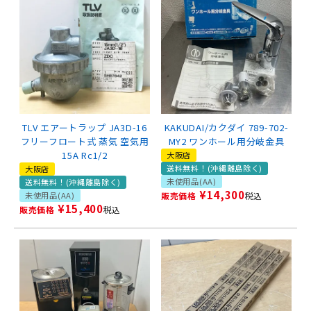
TLV エアートラップ JA3D-16
KAKUDAI/カクダイ 789-702-
フリーフロート式 蒸気 空気用
MY2 ワンホール用分岐金具
15A Rc1/2
大阪店
送料無料！(沖縄離島除く)
大阪店
未使用品(AA)
送料無料！(沖縄離島除く)
¥
14,300
未使用品(AA)
販売価格
税込
¥
15,400
販売価格
税込