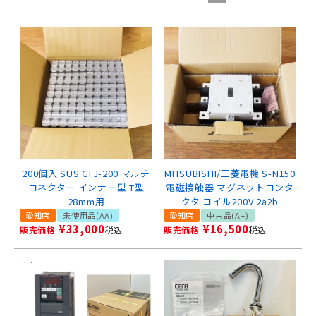
200個入 SUS GFJ-200 マルチ
MITSUBISHI/三菱電機 S-N150
コネクター インナー型 T型
電磁接触器 マグネットコンタ
28mm用
クタ コイル200V 2a2b
愛知店
未使用品(AA)
愛知店
中古品(A+)
¥
33,000
¥
16,500
販売価格
税込
販売価格
税込