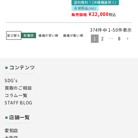
送料無料！(沖縄離島除く)
未使用品(AA)
¥
22,000
販売価格
税込
374
件中
1
-
50
件表示
並び替え
新着順
価格が安い順
価格が高い順
1
2
…
8
コンテンツ
SDG's
買取のご相談
コラム一覧
STAFF BLOG
店舗一覧
愛知店
大阪店