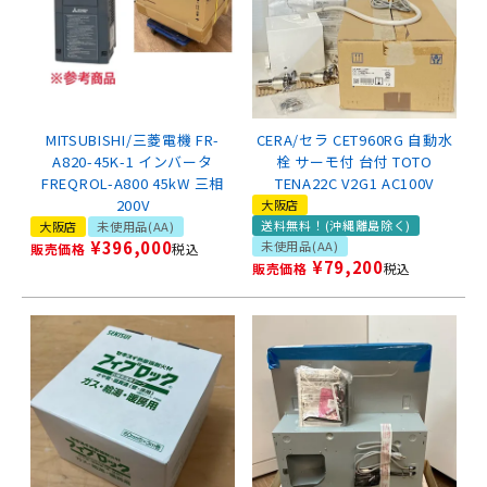
MITSUBISHI/三菱電機 FR-
CERA/セラ CET960RG 自動水
A820-45K-1 インバータ
栓 サーモ付 台付 TOTO
FREQROL-A800 45kW 三相
TENA22C V2G1 AC100V
200V
大阪店
送料無料！(沖縄離島除く)
大阪店
未使用品(AA)
¥
396,000
未使用品(AA)
販売価格
税込
¥
79,200
販売価格
税込