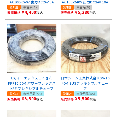
AC100-240V 出力DC24V 5A
AC100-240V 出力DC24V 10A
愛知店
中古品(A)
愛知店
中古品(B)
¥
4,400
¥
5,280
販売価格
税込
販売価格
税込
EX/イーエックスこくさん
日本シーム工業株式会 KSV-16
KPF16 50M パワーフレックス
40M SUSフレキシブルチュー
KPF フレキシブルチューブ
ブ
愛知店
未使用品(AA)
愛知店
未使用品(AA)
¥
5,500
¥
5,500
販売価格
税込
販売価格
税込