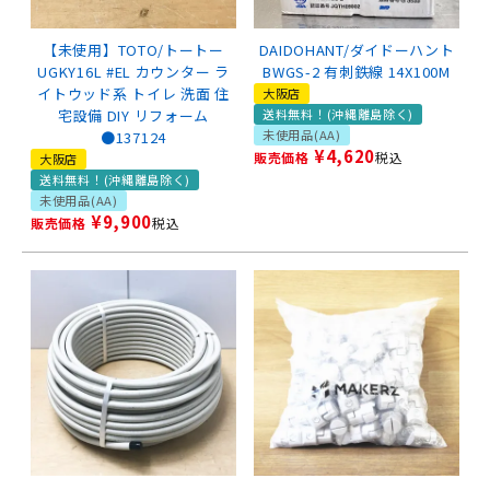
【未使用】TOTO/トートー
DAIDOHANT/ダイドーハント
UGKY16L #EL カウンター ラ
BWGS-2 有刺鉄線 14X100M
イトウッド系 トイレ 洗面 住
大阪店
宅設備 DIY リフォーム
送料無料！(沖縄離島除く)
未使用品(AA)
●137124
¥
4,620
販売価格
税込
大阪店
送料無料！(沖縄離島除く)
未使用品(AA)
¥
9,900
販売価格
税込