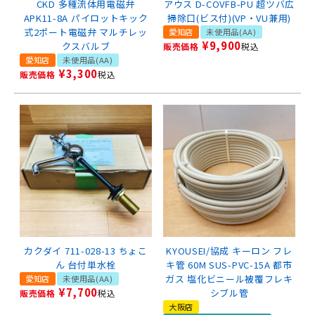
CKD 多種流体用電磁弁
アウス D-COVFB-PU 超ツバ広
APK11-8A パイロットキック
掃除口(ビス付)(VP・VU兼用)
式2ポート電磁弁 マルチレッ
愛知店
未使用品(AA)
¥
9,900
クスバルブ
販売価格
税込
愛知店
未使用品(AA)
¥
3,300
販売価格
税込
カクダイ 711-028-13 ちょこ
KYOUSEI/協成 キーロン フレ
ん 台付単水栓
キ管 60M SUS-PVC-15A 都市
ガス 塩化ビニール被覆フレキ
愛知店
未使用品(AA)
¥
7,700
シブル管
販売価格
税込
大阪店