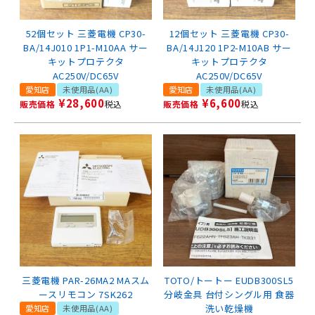
52個セット 三菱電機 CP30-
12個セット 三菱電機 CP30-
BA/14J010 1P1-M10AA サー
BA/14J120 1P2-M10AB サー
キットプロテクタ
キットプロテクタ
AC250V/DC65V
AC250V/DC65V
愛知店
未使用品(AA)
愛知店
未使用品(AA)
¥
28,600
¥
6,600
販売価格
税込
販売価格
税込
三菱電機 PAR-26MA2 MAスム
TOTO/トートー EUDB300SL5
ースリモコン 7SK262
分岐金具 台付シングル用 食器
洗い乾燥機
愛知店
未使用品(AA)