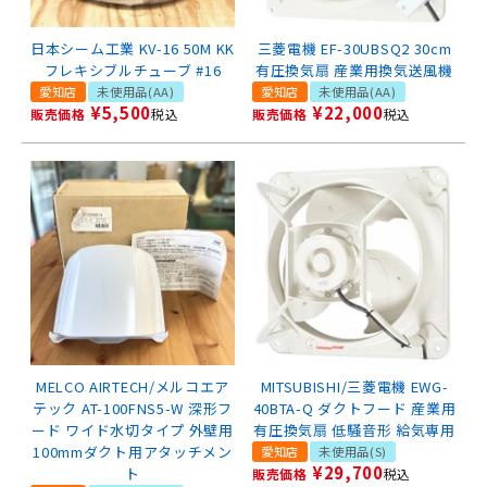
日本シーム工業 KV-16 50M KK
三菱電機 EF-30UBSQ2 30cm
フレキシブルチューブ #16
有圧換気扇 産業用換気送風機
愛知店
未使用品(AA)
愛知店
未使用品(AA)
¥
5,500
¥
22,000
販売価格
税込
販売価格
税込
MELCO AIRTECH/メルコエア
MITSUBISHI/三菱電機 EWG-
テック AT-100FNS5-W 深形フ
40BTA-Q ダクトフード 産業用
ード ワイド水切タイプ 外壁用
有圧換気扇 低騒音形 給気専用
100mmダクト用アタッチメン
愛知店
未使用品(S)
¥
29,700
ト
販売価格
税込