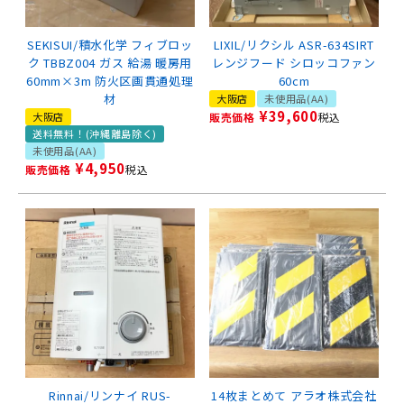
SEKISUI/積水化学 フィブロッ
LIXIL/リクシル ASR-634SIRT
ク TBBZ004 ガス 給湯 暖房用
レンジフード シロッコファン
60mm×3m 防火区画貫通処理
60cm
材
大阪店
未使用品(AA)
¥
39,600
大阪店
販売価格
税込
送料無料！(沖縄離島除く)
未使用品(AA)
¥
4,950
販売価格
税込
Rinnai/リンナイ RUS-
14枚まとめて アラオ株式会社