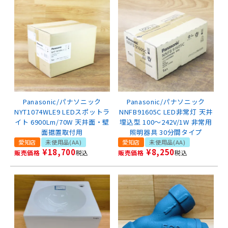
Panasonic/パナソニック
Panasonic/パナソニック
NYT1074WLE9 LEDスポットラ
NNFB91605C LED非常灯 天井
イト 6900Lm/70W 天井面・壁
埋込型 100～242V/1W 非常用
面据置取付用
照明器具 30分間タイプ
愛知店
未使用品(AA)
愛知店
未使用品(AA)
¥
18,700
¥
8,250
販売価格
税込
販売価格
税込