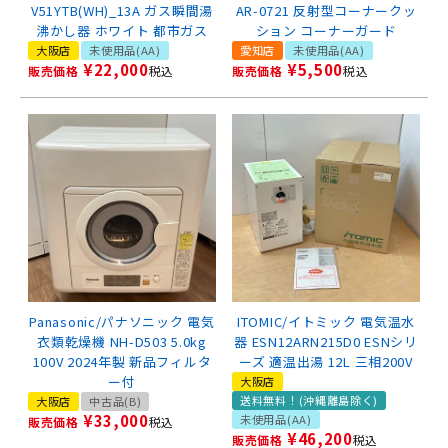
V51YTB(WH)_13A ガス瞬間湯
AR-0721 反射型コーナークッ
沸かし器 ホワイト 都市ガス
ション コーナーガード
大阪店
未使用品(AA)
愛知店
未使用品(AA)
¥
22,000
¥
5,500
販売価格
税込
販売価格
税込
Panasonic/パナソニック 電気
ITOMIC/イトミック 電気温水
衣類乾燥機 NH-D503 5.0kg
器 ESN12ARN215D0 ESNシリ
100V 2024年製 新品フィルタ
ーズ 適温出湯 12L 三相200V
ー付
大阪店
送料無料！(沖縄離島除く)
大阪店
中古品(B)
¥
33,000
未使用品(AA)
販売価格
税込
¥
46,200
販売価格
税込