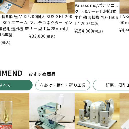
Panasonic/パナソニッ
ク 160A 一元化制御式
長期保管品 XP
200個入 SUS GFJ-200
TAK
半自動溶接機 YD-160S
X-800 エアーム
マルチコネクター イン
00
L7 2007年製
業務用送風機 床
ナー型 T型28mm用
¥
4,4
¥
154,000
(税込)
013年製
¥
33,000
(税込)
0
(税込)
MMEND
―おすすめ商品―
すべて
穴あけ・締付・斫り工具
研磨、研削