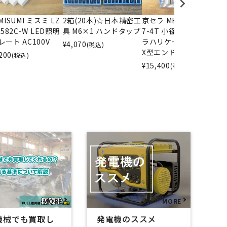
MISUMI ミスミ LZ
2箱(20本)☆日本精密工
京セラ MECX16-S16-0
O
-582C-W LED照明
具 M6×1 ハンドタップ
7-4T 小径/多刃 ウルト
2
レート AC100V
ラハリケーンミル MEC
¥
4,070
(税込)
X型エンドミル
200
(税込)
¥
15,400
¥
(税込)
機械でも買取し
発電機のススメ