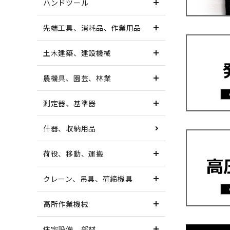
ハンドツール
先端工具、消耗品、作業用品
土木建築、建設機械
農機具、園芸、林業
測定器、基準器
什器、収納用品
荷役、移動、運搬
クレーン、吊具、荷締機具
高所作業機械
住宅設備、部材