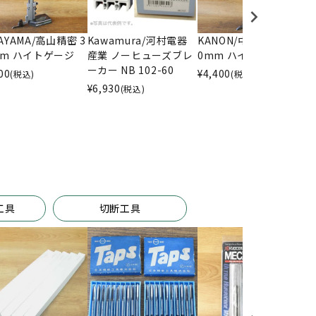
AYAMA/高山精密 3
Kawamura/河村電器
KANON/中村製作所 30
m
mm ハイトゲージ
産業 ノーヒューズブレ
0mm ハイトゲージ
ーカー NB 102-60
ッ
00
¥
4,400
(税込)
(税込)
3
¥
6,930
(税込)
¥
工具
切断工具