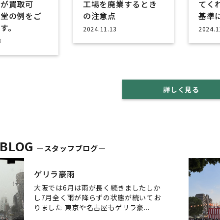
のが買取可
工場を廃業するとき
てく
限堂の例をご
の注意点
基準
す。
2024.11.13
2024.1
3
詳しく見る
 BLOG
―スタッフブログ―
ゲリラ豪雨
大阪では6月は雨が長く続きましたしか
し7月全く雨が降らずの状態が続いてお
りました 東京や名古屋もゲリラ豪...