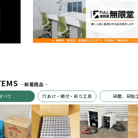
TEMS
―新着商品―
すべて
穴あけ・締付・斫り工具
研磨、研削