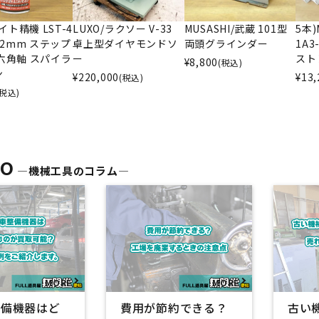
ライト精機 LST-4
LUXO/ラクソー V-33
MUSASHI/武蔵 101型
5本)
～22mm ステップ
卓上型ダイヤモンドソ
両頭グラインダー
1A3
六角軸 スパイラ
ー
スト
¥
8,800
(税込)
ン
¥
220,000
¥
13,
(税込)
(税込)
TO
―機械工具のコラム―
整備機器はど
費用が節約できる？
古い