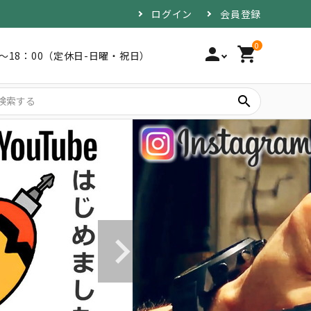
ログイン
会員登録
0
person
shopping_cart
0～18：00（定休日-日曜・祝日）
search