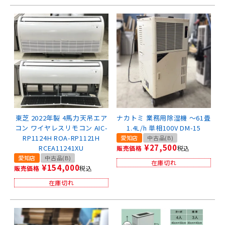
東芝 2022年製 4馬力天吊エア
ナカトミ 業務用除湿機 ～61畳
コン ワイヤレスリモコン AIC-
1.4L/h 単相100V DM-15
RP1124H ROA-RP1121H
愛知店
中古品(B)
¥
27,500
RCEA11241XU
販売価格
税込
愛知店
中古品(B)
在庫切れ
¥
154,000
販売価格
税込
在庫切れ