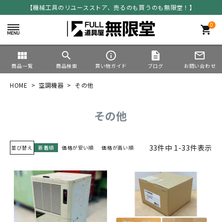
【機械工具のリユースストア、売るのも買うのも無限堂！】
0
shopping_cart
view_module
search
info_outline
description
mail_outline
商品一覧
商品検索
買い物ガイド
ブログ
お問い合わせ
HOME
空調機器
その他
その他
33
件中
1
-
33
件表示
並び替え
新着順
価格が安い順
価格が高い順