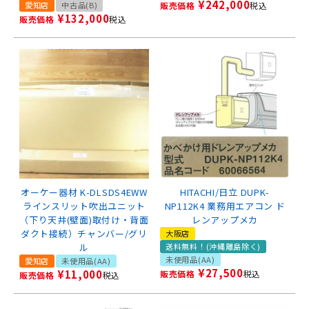
¥
242,000
愛知店
中古品(B)
販売価格
税込
¥
132,000
販売価格
税込
オーケー器材 K-DLSDS4EWW
HITACHI/日立 DUPK-
ラインスリット吹出ユニット
NP112K4 業務用エアコン ド
（下り天井(壁面)取付け・背面
レンアップメカ
ダクト接続）チャンバー/グリ
大阪店
ル
送料無料！(沖縄離島除く)
未使用品(AA)
愛知店
未使用品(AA)
¥
27,500
¥
11,000
販売価格
税込
販売価格
税込