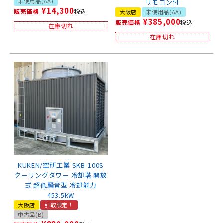
未使用品(AA)
リモコン付
¥
14,300
販売価格
税込
大阪店
未使用品(AA)
¥
385,000
販売価格
税込
在庫切れ
在庫切れ
KUKEN/空研工業 SKB-100S
クーリングタワー 冷却塔 開放
式 超低騒音型 冷却能力
453.5kW
大阪店
引取限定！
中古品(B)