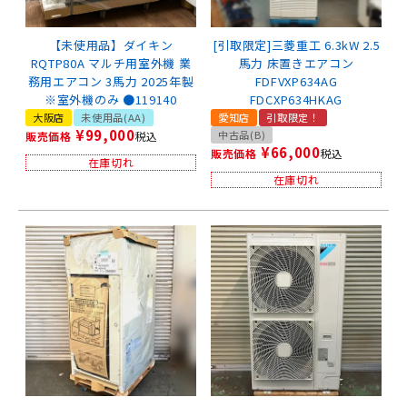
【未使用品】ダイキン
[引取限定]三菱重工 6.3kW 2.5
RQTP80A マルチ用室外機 業
馬力 床置きエアコン
務用エアコン 3馬力 2025年製
FDFVXP634AG
※室外機のみ ●119140
FDCXP634HKAG
大阪店
未使用品(AA)
愛知店
引取限定！
¥
99,000
中古品(B)
販売価格
税込
¥
66,000
販売価格
税込
在庫切れ
在庫切れ