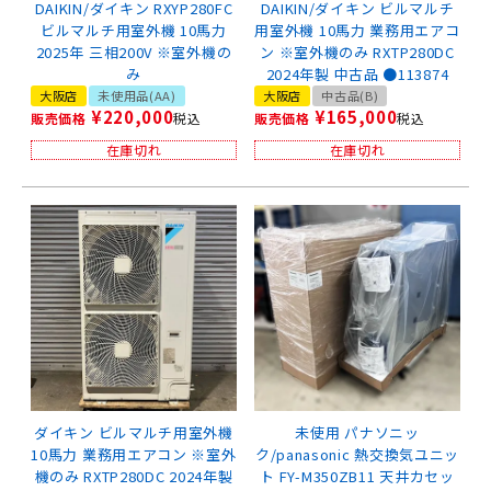
DAIKIN/ダイキン RXYP280FC
DAIKIN/ダイキン ビルマルチ
ビルマルチ用室外機 10馬力
用室外機 10馬力 業務用エアコ
2025年 三相200V ※室外機の
ン ※室外機のみ RXTP280DC
み
2024年製 中古品 ●113874
大阪店
未使用品(AA)
大阪店
中古品(B)
¥
220,000
¥
165,000
販売価格
税込
販売価格
税込
在庫切れ
在庫切れ
ダイキン ビルマルチ用室外機
未使用 パナソニッ
10馬力 業務用エアコン ※室外
ク/panasonic 熱交換気ユニッ
機のみ RXTP280DC 2024年製
ト FY-M350ZB11 天井カセッ