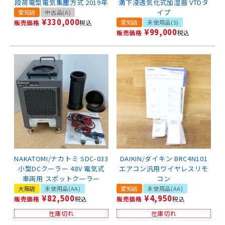
段荷電型電気集塵方式 2019年
滴下浸透気化式加湿器 VTDタ
イプ
愛知店
中古品(A)
¥
330,000
販売価格
税込
愛知店
未使用品(S)
¥
99,000
販売価格
税込
NAKATOMI/ナカトミ SDC-033
DAIKIN/ダイキン BRC4N101
小型DCクーラー 48V 電気式
エアコン汎用ワイヤレスリモ
車両用 スポットクーラー
コン
大阪店
未使用品(AA)
愛知店
未使用品(AA)
¥
82,500
¥
4,950
販売価格
税込
販売価格
税込
在庫切れ
在庫切れ