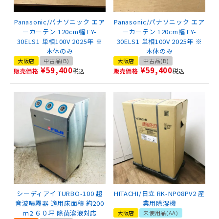
Panasonic/パナソニック エア
Panasonic/パナソニック エア
ーカーテン 120cm幅 FY-
ーカーテン 120cm幅 FY-
30ELS1 単相100V 2025年 ※
30ELS1 単相100V 2025年 ※
本体のみ
本体のみ
大阪店
中古品(B)
大阪店
中古品(B)
¥
59,400
¥
59,400
販売価格
税込
販売価格
税込
シーディアイ TURBO-100 超
HITACHI/日立 RK-NP08PV2 産
音波噴霧器 適用床面積 約200
業用除湿機
ｍ2 ６０坪 除菌溶液対応
大阪店
未使用品(AA)