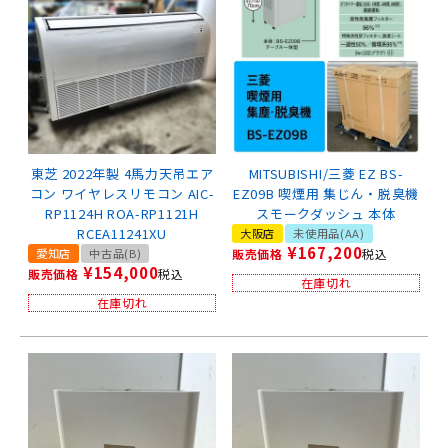
東芝 2022年製 4馬力天吊エア
MITSUBISHI/三菱 EZ BS-
コン ワイヤレスリモコン AIC-
EZ09B 喫煙用 集じん・脱臭機
RP1124H ROA-RP1121H
スモークダッシュ 本体
RCEA11241XU
大阪店
未使用品(AA)
¥
167,200
愛知店
中古品(B)
販売価格
税込
¥
154,000
販売価格
税込
在庫切れ
在庫切れ