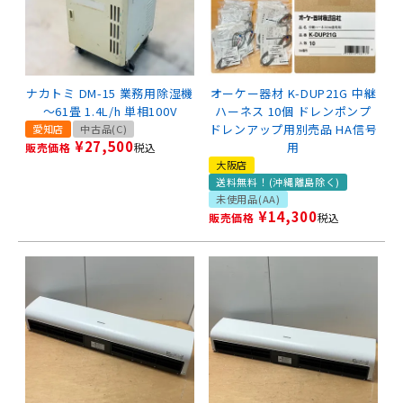
ナカトミ DM-15 業務用除湿機
オーケー器材 K-DUP21G 中継
～61畳 1.4L/h 単相100V
ハーネス 10個 ドレンポンプ
ドレンアップ用別売品 HA信号
愛知店
中古品(C)
¥
27,500
用
販売価格
税込
大阪店
送料無料！(沖縄離島除く)
未使用品(AA)
¥
14,300
販売価格
税込