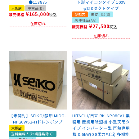
●113875
ト形マイコンタイプ 100V
φ150ダクトタイプ
大阪店
中古品(B)
¥
165,000
販売価格
税込
愛知店
未使用品(S)
未使用品(AA)
在庫切れ
¥
27,500
販売価格
税込
在庫切れ
【未開封】SEIKO/静甲 MIDO-
HITACHI/日立 RK-NP08CV1 業
NP20WS2-Hドレンポンプ
務用 産業用除湿機 小型天吊タ
イプ インバーター型 再熱専用
大阪店
送料無料！(沖縄離島除く)
機 0.6kW(0.8馬力相当) 多機能