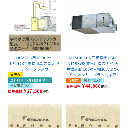
HITACHI/日立 DUPK-
MITSUBISHI/三菱電機 LGH-
NP112K4 業務用エアコン ド
N15RXW2 業務用ロスナイ 天
レンアップメカ
井埋込形 100V/単相200V DCマ
イコン(フリープラン対応形)
大阪店
送料無料！(沖縄離島除く)
愛知店
未使用品(S)
¥
44,000
未使用品(AA)
販売価格
税込
¥
27,500
販売価格
税込