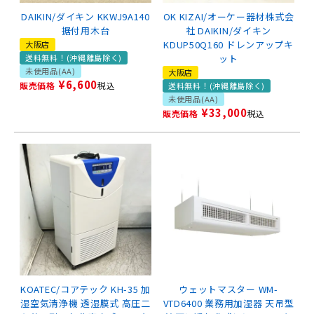
DAIKIN/ダイキン KKWJ9A140
OK KIZAI/オーケー器材株式会
据付用木台
社 DAIKIN/ダイキン
KDUP50Q160 ドレンアップキ
大阪店
送料無料！(沖縄離島除く)
ット
未使用品(AA)
大阪店
¥
6,600
販売価格
税込
送料無料！(沖縄離島除く)
未使用品(AA)
¥
33,000
販売価格
税込
KOATEC/コアテック KH-35 加
ウェットマスター WM-
湿空気清浄機 透湿膜式 高圧二
VTD6400 業務用加湿器 天吊型