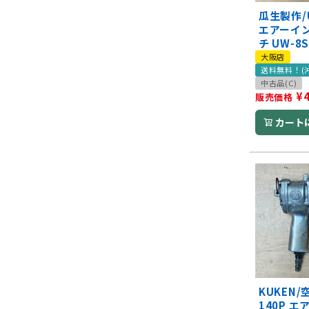
瓜生製作/U
エアーイ
チ UW-8
大阪店
送料無料！(
中古品(C)
¥
販売価格
カート
KUKEN/
140P 