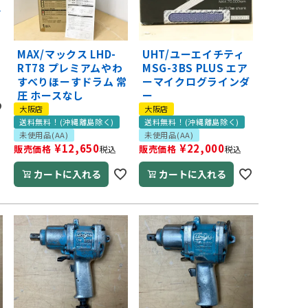
ド
MAX/マックス LHD-
UHT/ユーエイチティ
RT78 プレミアムやわ
MSG-3BS PLUS エア
すべりほーすドラム 常
ーマイクログラインダ
圧 ホースなし
ー
大阪店
大阪店
送料無料！(沖縄離島除く)
送料無料！(沖縄離島除く)
未使用品(AA)
未使用品(AA)
¥
12,650
¥
22,000
販売価格
販売価格
税込
税込
カートに入れる
カートに入れる