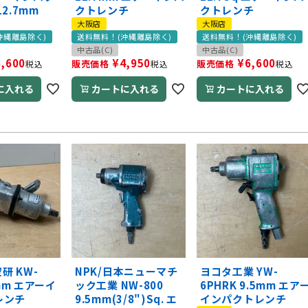
2.7mm
クトレンチ
クトレンチ
大阪店
大阪店
沖縄離島除く)
送料無料！(沖縄離島除く)
送料無料！(沖縄離島除く)
中古品(C)
中古品(C)
6,600
¥
4,950
¥
6,600
販売価格
販売価格
税込
税込
税込
に入れる
カートに入れる
カートに入れる
空研 KW-
NPK/日本ニューマチ
ヨコタ工業 YW-
9mm エアーイ
ック工業 NW-800
6PHRK 9.5mm エア
レンチ
9.5mm(3/8")Sq. エ
インパクトレンチ