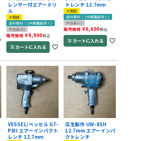
レンサー付エアードリ
トレンチ 12.7mm
ル
大阪店
送料無料！(沖縄離島除く)
大阪店
中古品(C)
送料無料！(沖縄離島除く)
¥
6,600
販売価格
中古品(B)
税込
¥
9,900
販売価格
税込
カートに入れる
カートに入れる
VESSEL/ベッセル GT-
瓜生製作 UW-8SH
ー
P8II エアーインパクト
12.7mm エアーインパ
レンチ 12.7mm
クトレンチ