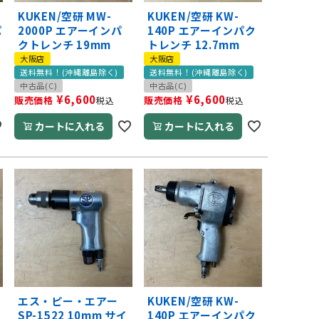
KUKEN/空研 MW-
KUKEN/空研 KW-
パ
2000P エアーインパ
140P エアーインパク
クトレンチ 19mm
トレンチ 12.7mm
大阪店
大阪店
送料無料！(沖縄離島除く)
送料無料！(沖縄離島除く)
中古品(C)
中古品(C)
¥
6,600
¥
6,600
販売価格
販売価格
税込
税込
カートに入れる
カートに入れる
エス・ピー・エアー
KUKEN/空研 KW-
SP-1522 10mm サイ
140P エアーインパク