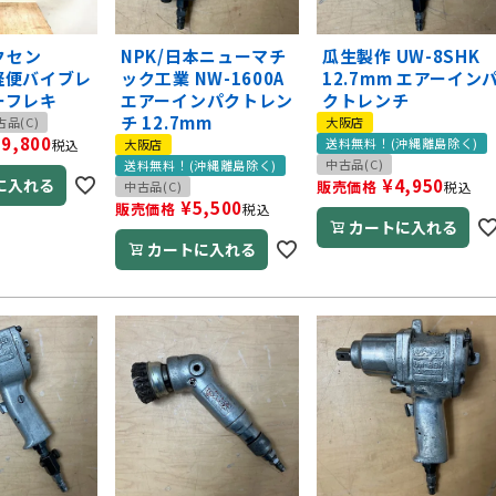
エクセン
NPK/日本ニューマチ
瓜生製作 UW-8SHK
 軽便バイブレ
ック工業 NW-1600A
12.7mm エアーイン
ーフレキ
エアーインパクトレン
クトレンチ
チ 12.7mm
古品(C)
大阪店
19,800
送料無料！(沖縄離島除く)
税込
大阪店
中古品(C)
送料無料！(沖縄離島除く)
に入れる
¥
4,950
販売価格
中古品(C)
税込
¥
5,500
販売価格
税込
カートに入れる
カートに入れる