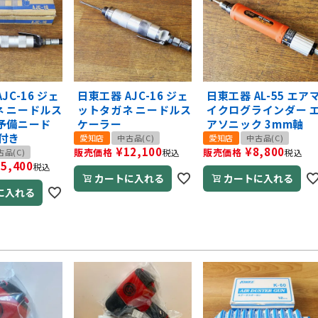
JC-16 ジェ
日東工器 AJC-16 ジェ
日東工器 AL-55 エア
ネ ニードルス
ットタガネ ニードルス
イクログラインダー 
予備ニード
ケーラー
アソニック 3mm軸
付き
愛知店
中古品(C)
愛知店
中古品(C)
¥
12,100
¥
8,800
販売価格
販売価格
古品(C)
税込
税込
15,400
税込
カートに入れる
カートに入れる
に入れる