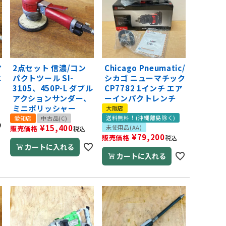
マ
2点セット 信濃/コン
Chicago Pneumatic/
エ
パクトツール SI-
シカゴ ニューマチック
3105、450P-L ダブル
CP7782 1インチ エア
アクションサンダー、
ーインパクトレンチ
ミニポリッシャー
大阪店
送料無料！(沖縄離島除く)
愛知店
中古品(C)
¥
15,400
未使用品(AA)
販売価格
税込
¥
79,200
販売価格
税込
カートに入れる
カートに入れる