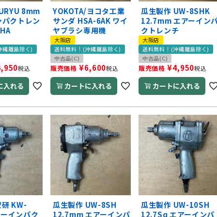
RYU 8mm
YOKOTA/ヨコタ工業
瓜生製作 UW-8SHK
ンパクトレン
サンダ HSA-6AK ワイ
12.7mm エアーイン
SHA
ヤブラシ専用機
クトレンチ
大阪店
大阪店
沖縄離島除く)
送料無料！(沖縄離島除く)
送料無料！(沖縄離島除く)
中古品(C)
中古品(C)
4,950
¥
6,600
¥
4,950
販売価格
販売価格
税込
税込
税込
に入れる
カートに入れる
カートに入れる
空研 KW-
瓜生製作 UW-8SH
瓜生製作 UW-10SH
エアーインパク
12.7mm エアーインパ
12.7Sq エアーインパ