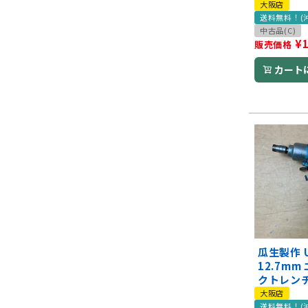
大阪店
送料無料！(
中古品(C)
¥
販売価格
カート
瓜生製作 U
12.7m
クトレン
大阪店
送料無料！(