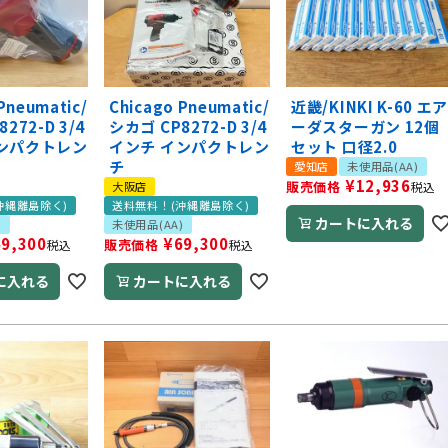
Pneumatic/
Chicago Pneumatic/
近畿/KINKI K-60 エ
272-D 3/4
シカゴ CP8272-D 3/4
ーダスターガン 12個
インパクトレン
インチ インパクトレン
セット 口径2.0
チ
愛知店
未使用品(AA)
¥
12,936
販売価格
大阪店
税込
沖縄離島除く)
送料無料！(沖縄離島除く)
カートに入れる
)
未使用品(AA)
69,300
¥
69,300
販売価格
税込
税込
に入れる
カートに入れる