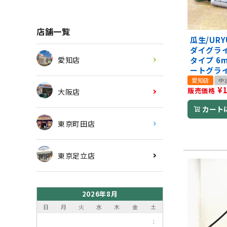
店舗一覧
瓜生/URY
ダイグラ
タイプ 6
愛知店
ートグラ
愛知店
中
¥
販売価格
大阪店
カート
東京町田店
東京足立店
2026年8月
日
月
火
水
木
金
土
1