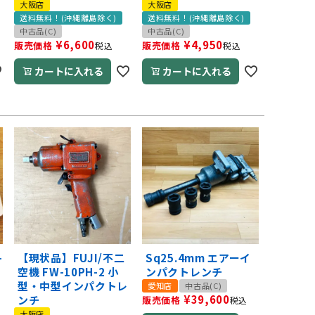
大阪店
大阪店
送料無料！(沖縄離島除く)
送料無料！(沖縄離島除く)
中古品(C)
中古品(C)
¥
6,600
¥
4,950
販売価格
販売価格
税込
税込
カートに入れる
カートに入れる
-
【現状品】FUJI/不二
Sq25.4mm エアーイ
空機 FW-10PH-2 小
ンパクトレンチ
型・中型インパクトレ
愛知店
中古品(C)
¥
39,600
ンチ
販売価格
税込
大阪店