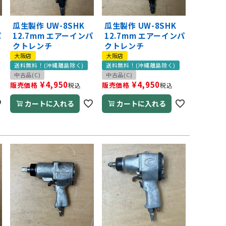
瓜生製作 UW-8SHK
瓜生製作 UW-8SHK
パ
12.7mm エアーインパ
12.7mm エアーインパ
クトレンチ
クトレンチ
大阪店
大阪店
送料無料！(沖縄離島除く)
送料無料！(沖縄離島除く)
中古品(C)
中古品(C)
¥
4,950
¥
4,950
販売価格
販売価格
税込
税込
カートに入れる
カートに入れる