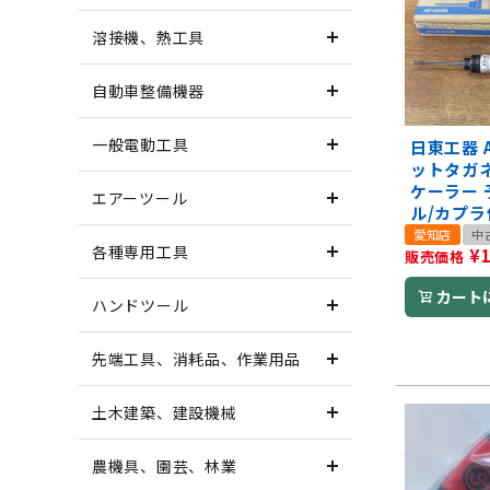
溶接機、熱工具
自動車整備機器
一般電動工具
日東工器 A
ットタガ
ケーラー 
エアーツール
ル/カプラ
愛知店
中
各種専用工具
¥
販売価格
カート
ハンドツール
先端工具、消耗品、作業用品
土木建築、建設機械
農機具、園芸、林業