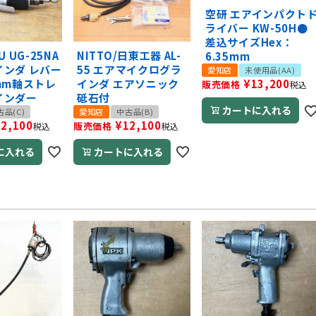
空研 エアインパクト
ライバー KW-50H●
差込サイズHex：
U UG-25NA
NITTO/日東工器 AL-
6.35mm
インダ レバー
55 エアマイクログラ
愛知店
未使用品(AA)
mm軸ストレ
インダ エアソニック
¥
13,200
販売価格
税込
インダー
砥石付
カートに入れる
古品(C)
愛知店
中古品(B)
12,100
¥
12,100
販売価格
税込
税込
に入れる
カートに入れる