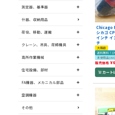
測定器、基準器
什器、収納用品
Chicago 
荷役、移動、運搬
シカゴ CP8
インチ 
チ
クレーン、吊具、荷締機具
大阪店
送料無料！(
高所作業機械
未使用品(AA
¥
販売価格
住宅設備、部材
カート
FA機器、メカニカル部品
空調機器
その他