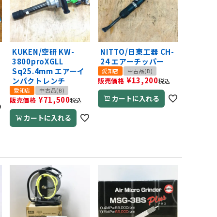
ア
KUKEN/空研 KW-
NITTO/日東工器 CH-
3800proXGLL
24 エアーチッパー
Sq25.4mm エアーイ
愛知店
中古品(B)
¥
13,200
ンパクトレンチ
販売価格
税込
愛知店
中古品(B)
カートに入れる
¥
71,500
販売価格
税込
カートに入れる