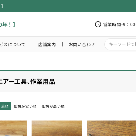
！】
0年！】
schedule
営業時間-9：0
ビスについて
店舗案内
お問い合わせ
エアー工具、作業用品
新着順
価格が安い順
価格が高い順