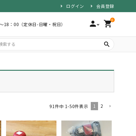
ログイン
会員登録
0
person
shopping_cart
0～18：00（定休日-日曜・祝日）
search
1
2
91
件中
1
-
50
件表示