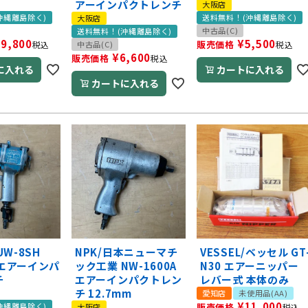
アーインパクトレンチ
大阪店
沖縄離島除く)
送料無料！(沖縄離島除く)
大阪店
中古品(C)
送料無料！(沖縄離島除く)
19,800
¥
5,500
販売価格
税込
中古品(C)
税込
¥
6,600
販売価格
税込
に入れる
カートに入れる
カートに入れる
W-8SH
NPK/日本ニューマチ
VESSEL/ベッセル GT
m エアーインパ
ック工業 NW-1600A
N30 エアーニッパー
チ
エアーインパクトレン
レバー式 本体のみ
チ 12.7mm
愛知店
未使用品(AA)
¥
11,000
沖縄離島除く)
販売価格
大阪店
税込