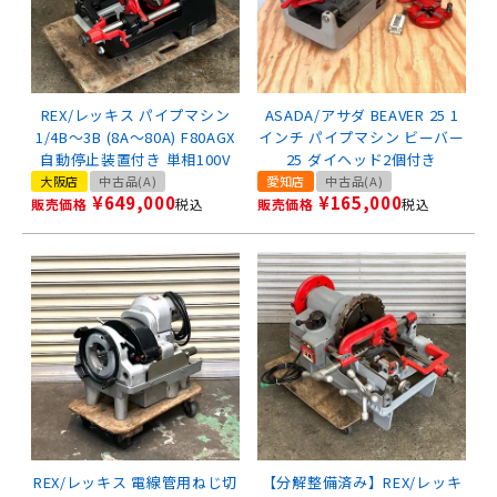
REX/レッキス パイプマシン
ASADA/アサダ BEAVER 25 1
1/4B～3B (8A～80A) F80AGX
インチ パイプマシン ビーバー
自動停止装置付き 単相100V
25 ダイヘッド2個付き
大阪店
中古品(A)
愛知店
中古品(A)
¥
649,000
¥
165,000
販売価格
税込
販売価格
税込
REX/レッキス 電線管用ねじ切
【分解整備済み】REX/レッキ