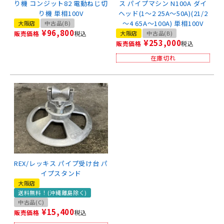
り機 コンジット82 電動ねじ切
ス パイプマシン N100A ダイ
り機 単相100V
ヘッド(1～2 25A～50A)(21/2
～4 65A～100A) 単相100V
大阪店
中古品(B)
¥
96,800
販売価格
税込
大阪店
中古品(B)
¥
253,000
販売価格
税込
在庫切れ
REX/レッキス パイプ受け台 パ
イプスタンド
大阪店
送料無料！(沖縄離島除く)
中古品(C)
¥
15,400
販売価格
税込