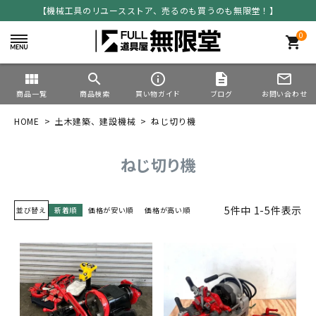
【機械工具のリユースストア、売るのも買うのも無限堂！】
0
shopping_cart
view_module
search
info_outline
description
mail_outline
商品一覧
商品検索
買い物ガイド
ブログ
お問い合わせ
HOME
土木建築、建設機械
ねじ切り機
ねじ切り機
5
件中
1
-
5
件表示
並び替え
新着順
価格が安い順
価格が高い順