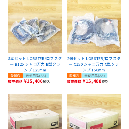
5本セット LOBSTER/ロブスタ
2個セット LOBSTER/ロブスタ
ー B125 シャコ万力 B型クラ
ー C150 シャコ万力 C型クラ
ンプ 125mm
ンプ 150mm
愛知店
未使用品(AA)
愛知店
未使用品(AA)
¥
15,400
¥
15,400
販売価格
税込
販売価格
税込