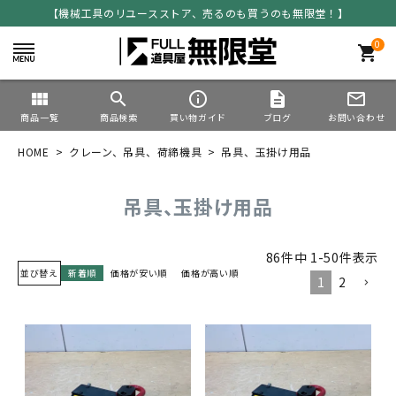
【機械工具のリユースストア、売るのも買うのも無限堂！】
0
shopping_cart
view_module
search
info_outline
description
mail_outline
商品一覧
商品検索
買い物ガイド
ブログ
お問い合わせ
HOME
クレーン、吊具、荷締機具
吊具、玉掛け用品
吊具、玉掛け用品
86
件中
1
-
50
件表示
並び替え
新着順
価格が安い順
価格が高い順
1
2