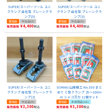
SUPER/スーパーツール ユニ
SUPER/スーパーツール ユニ
クランプ 自在型 プレーンクラ
クランプ 自在型 プレーンクラ
ンプ(5)
ンプ(3)
愛知店
中古品(B)
愛知店
中古品(B)
¥
4,400
¥
4,400
販売価格
税込
販売価格
税込
SUPER/スーパーツール ユニ
SOMAX/山陽精工 No.350 まと
クランプ 自在型 プレーンクラ
めて Ｃ型クランプ 25～100ｍ
ンプ(2)
ｍ シャコ万力 11個セット
愛知店
中古品(B)
愛知店
未使用品(AA)
¥
3,300
¥
3,300
販売価格
税込
販売価格
税込