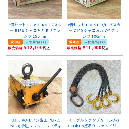
3個セット LOBSTER/ロブスタ
3個セット LOBSTER/ロブスタ
ー B150 シャコ万力 B型クラ
ー C100 シャコ万力 C型クラ
ンプ 150mm
ンプ 100mm
愛知店
未使用品(AA)
愛知店
未使用品(AA)
¥
12,100
¥
11,000
販売価格
税込
販売価格
税込
FUJI JIKOH/フジ磁工 PLT-25
イーグルクランプ SFHE-O-3
250kg 永磁リフター リフティ
3000kg 4点吊り ファンドリー