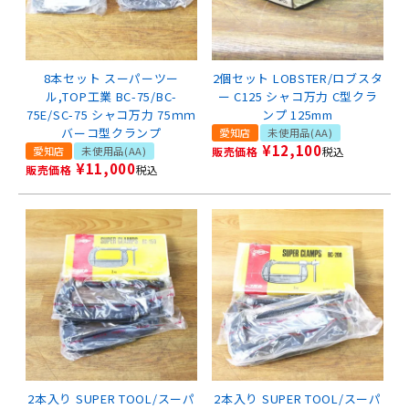
8本セット スーパーツー
2個セット LOBSTER/ロブスタ
ル,TOP工業 BC-75/BC-
ー C125 シャコ万力 C型クラ
75E/SC-75 シャコ万力 75ｍｍ
ンプ 125mm
バーコ型クランプ
愛知店
未使用品(AA)
¥
12,100
愛知店
未使用品(AA)
販売価格
税込
¥
11,000
販売価格
税込
2本入り SUPER TOOL/スーパ
2本入り SUPER TOOL/スーパ