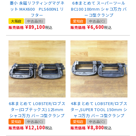
菱小 永磁リフティングマグネ
6本まとめて スーパーツール
ット MAX600 PLS600N1 リ
BC100 100ｍｍ シャコ万力 バ
フター
ーコ型クランプ
大阪店
中古品(B)
愛知店
中古品(C)
¥
89,100
¥
6,600
販売価格
税込
販売価格
税込
6本まとめて LOBSTER/ロブス
4本まとめて LOBSTER/ロブス
ター(ロブテックス) 125ｍｍ
ター,SUPER TOOL 150ｍｍ シ
シャコ万力 バーコ型クランプ
ャコ万力 バーコ型クランプ
愛知店
中古品(C)
愛知店
中古品(C)
¥
12,100
¥
8,800
販売価格
税込
販売価格
税込