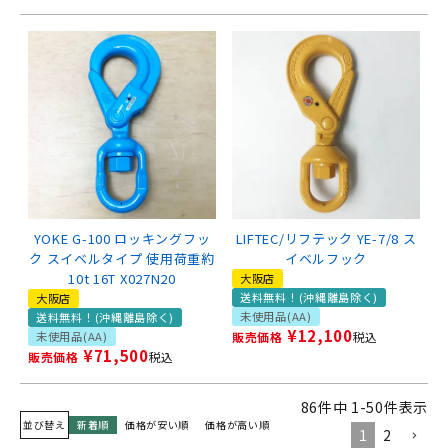
YOKE G-100 ロッキングフッ
LIFTEC/リフテック YE-7/8 ス
ク スイベルタイプ 使用荷重約
イベルフック
10t 16T X027N20
大阪店
送料無料！(沖縄離島除く)
大阪店
未使用品(AA)
送料無料！(沖縄離島除く)
¥
12,100
未使用品(AA)
販売価格
税込
¥
71,500
販売価格
税込
86
件中
1
-
50
件表示
並び替え
新着順
価格が安い順
価格が高い順
1
2