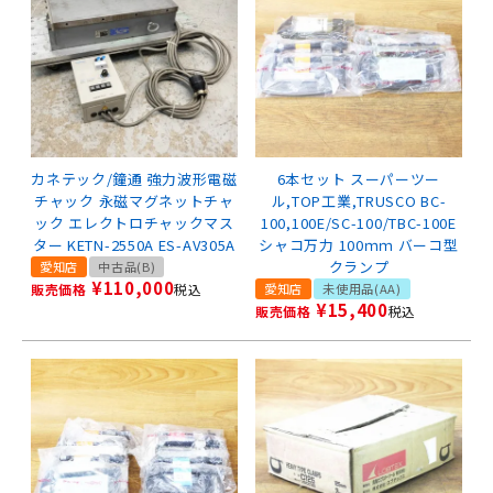
カネテック/鐘通 強力波形電磁
6本セット スーパーツー
チャック 永磁マグネットチャ
ル,TOP工業,TRUSCO BC-
ック エレクトロチャックマス
100,100E/SC-100/TBC-100E
ター KETN-2550A ES-AV305A
シャコ万力 100ｍｍ バーコ型
クランプ
愛知店
中古品(B)
¥
110,000
販売価格
税込
愛知店
未使用品(AA)
¥
15,400
販売価格
税込