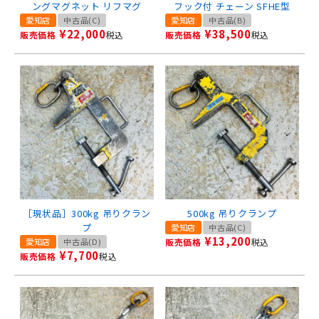
ングマグネット リフマグ
フック付 チェーン SFHE型
愛知店
中古品(C)
愛知店
中古品(B)
¥
22,000
¥
38,500
販売価格
税込
販売価格
税込
［現状品］300kg 吊りクラン
500kg 吊りクランプ
プ
愛知店
中古品(C)
¥
13,200
愛知店
中古品(D)
販売価格
税込
¥
7,700
販売価格
税込