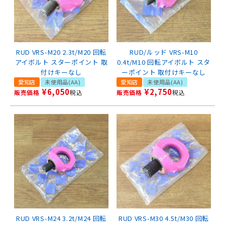
RUD VRS-M20 2.3t/M20 回転
RUD/ルッド VRS-M10
アイボルト スターポイント 取
0.4t/M10 回転アイボルト スタ
付けキーなし
ーポイント 取付けキーなし
愛知店
未使用品(AA)
愛知店
未使用品(AA)
¥
6,050
¥
2,750
販売価格
税込
販売価格
税込
RUD VRS-M24 3.2t/M24 回転
RUD VRS-M30 4.5t/M30 回転