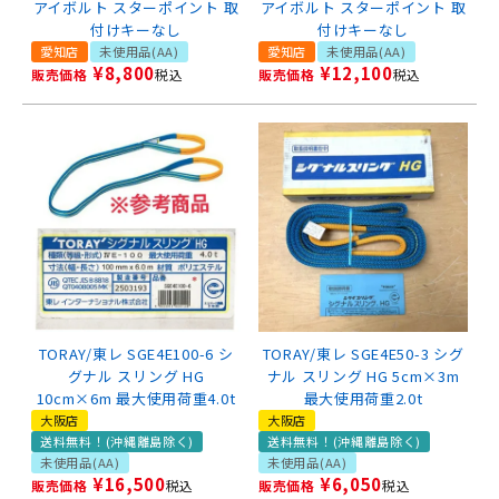
アイボルト スターポイント 取
アイボルト スターポイント 取
付けキーなし
付けキーなし
愛知店
未使用品(AA)
愛知店
未使用品(AA)
¥
8,800
¥
12,100
販売価格
税込
販売価格
税込
TORAY/東レ SGE4E100-6 シ
TORAY/東レ SGE4E50-3 シグ
グナル スリング HG
ナル スリング HG 5cm×3m
10cm×6m 最大使用荷重4.0t
最大使用荷重2.0t
大阪店
大阪店
送料無料！(沖縄離島除く)
送料無料！(沖縄離島除く)
未使用品(AA)
未使用品(AA)
¥
16,500
¥
6,050
販売価格
税込
販売価格
税込