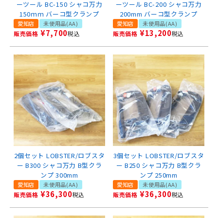
ーツール BC-150 シャコ万力
ーツール BC-200 シャコ万力
150ｍｍ バーコ型クランプ
200mm バーコ型クランプ
愛知店
未使用品(AA)
愛知店
未使用品(AA)
¥
7,700
¥
13,200
販売価格
税込
販売価格
税込
2個セット LOBSTER/ロブスタ
3個セット LOBSTER/ロブスタ
ー B300 シャコ万力 B型クラ
ー B250 シャコ万力 B型クラ
ンプ 300mm
ンプ 250mm
愛知店
未使用品(AA)
愛知店
未使用品(AA)
¥
36,300
¥
36,300
販売価格
税込
販売価格
税込