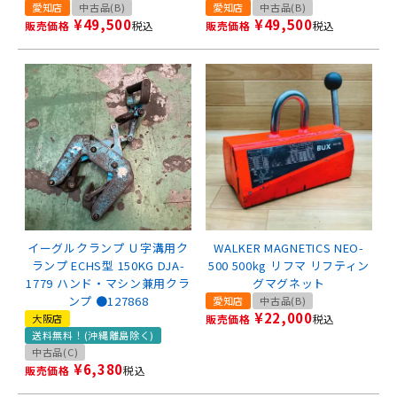
愛知店
中古品(B)
愛知店
中古品(B)
¥
49,500
¥
49,500
販売価格
税込
販売価格
税込
イーグルクランプ Ｕ字溝用ク
WALKER MAGNETICS NEO-
ランプ ECHS型 150KG DJA-
500 500kg リフマ リフティン
1779 ハンド・マシン兼用クラ
グマグネット
ンプ ●127868
愛知店
中古品(B)
¥
22,000
大阪店
販売価格
税込
送料無料！(沖縄離島除く)
中古品(C)
¥
6,380
販売価格
税込