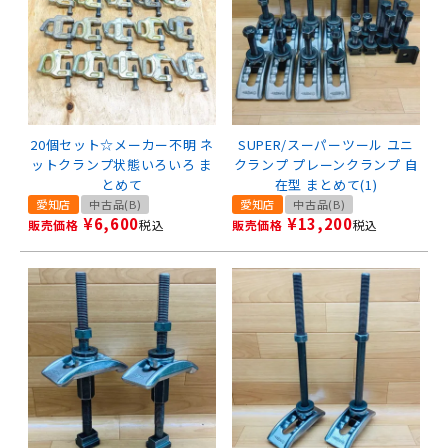
20個セット☆メーカー不明 ネ
SUPER/スーパーツール ユニ
ットクランプ状態いろいろ ま
クランプ プレーンクランプ 自
とめて
在型 まとめて(1)
愛知店
中古品(B)
愛知店
中古品(B)
¥
6,600
¥
13,200
販売価格
税込
販売価格
税込