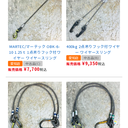
MARTEC/マーテック OBK-6-
400kg 2点吊りフック付ワイヤ
10 1.25ｔ 1点吊りフック付ワ
ー ワイヤースリング
イヤー ワイヤースリング
愛知店
中古品(B)
¥
9,350
愛知店
中古品(C)
販売価格
税込
¥
7,700
販売価格
税込