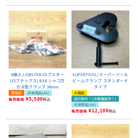
6個入 LOBSTER/ロブスター
SUPERTOOL/スーパーツール
(ロブテックス) B38 シャコ万
ビームクランプ スタンダード
力 B型クランプ 38mm
タイプ
愛知店
未使用品(AA)
大阪店
¥
5,500
送料無料！(沖縄離島除く)
販売価格
税込
未使用品(AA)
¥
12,100
販売価格
税込