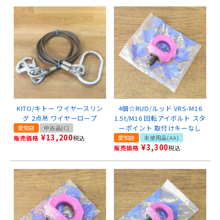
KITO/キトー ワイヤースリン
4個☆RUD/ルッド VRS-M16
グ 2点吊 ワイヤーロープ
1.5t/M16 回転アイボルト スタ
ーポイント 取付けキーなし
愛知店
中古品(C)
¥
13,200
販売価格
税込
愛知店
未使用品(AA)
¥
3,300
販売価格
税込