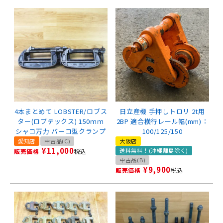
4本まとめて LOBSTER/ロブス
日立産機 手押しトロリ 2t用
ター(ロブテックス) 150ｍｍ
2BP 適合横行レール幅(mm)：
シャコ万力 バーコ型クランプ
100/125/150
愛知店
中古品(C)
大阪店
¥
11,000
送料無料！(沖縄離島除く)
販売価格
税込
中古品(B)
¥
9,900
販売価格
税込