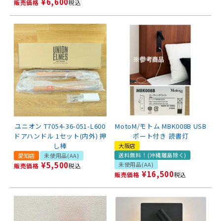
¥
6,600
販売価格
税込
ユニオン T7054-36-051-L600
MotoM/モトム MBK008B USB
ドアハンドル 1セット(内外) 押
ポート付き 読書灯
し棒
大阪店
送料無料！(沖縄離島除く)
愛知店
未使用品(AA)
¥
5,500
未使用品(AA)
販売価格
税込
¥
16,500
販売価格
税込