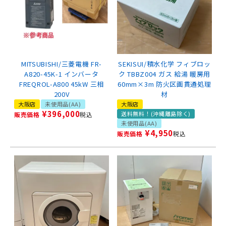
MITSUBISHI/三菱電機 FR-
SEKISUI/積水化学 フィブロッ
A820-45K-1 インバータ
ク TBBZ004 ガス 給湯 暖房用
FREQROL-A800 45kW 三相
60mm×3m 防火区画貫通処理
200V
材
大阪店
未使用品(AA)
大阪店
¥
396,000
送料無料！(沖縄離島除く)
販売価格
税込
未使用品(AA)
¥
4,950
販売価格
税込