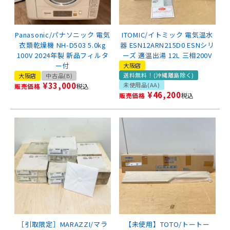
Panasonic/パナソニック 電気
ITOMIC/イトミック 電気温水
衣類乾燥機 NH-D503 5.0kg
器 ESN12ARN215D0 ESNシリ
100V 2024年製 新品フィルタ
ーズ 適温出湯 12L 三相200V
ー付
大阪店
送料無料！(沖縄離島除く)
大阪店
中古品(B)
¥
33,000
未使用品(AA)
販売価格
税込
¥
46,200
販売価格
税込
［引取限定］MARAZZI/マラ
【未使用】TOTO/トートー