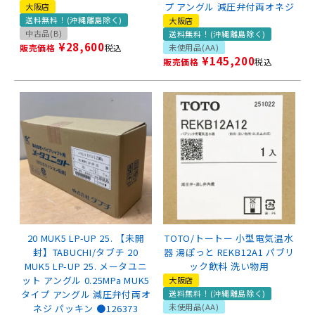
プ アングル 減圧弁付両オネジ
大阪店
送料無料！(沖縄離島除く)
大阪店
中古品(B)
送料無料！(沖縄離島除く)
¥
28,600
販売価格
税込
未使用品(AA)
¥
145,200
販売価格
税込
20 MUK5 LP-UP 25. 【未開
TOTO/トートー 小型電気温水
封】TABUCHI/タブチ 20
器 湯ぽっと REKB12A1 パブリ
MUK5 LP-UP 25. メータユニ
ック飲料 洗い物用
ット アングル 0.25MPa MUK5
大阪店
タイプ アングル 減圧弁付両オ
送料無料！(沖縄離島除く)
未使用品(AA)
ネジ パッキン ●126373