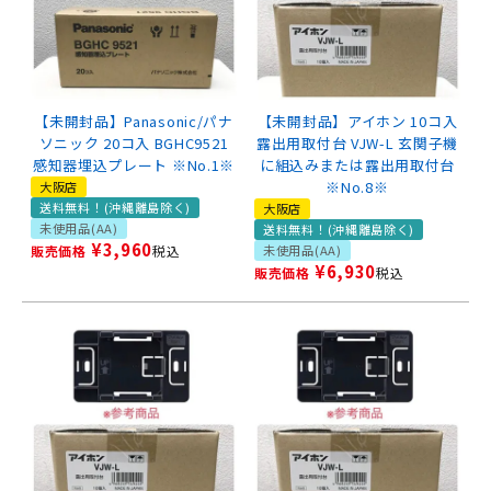
【未開封品】Panasonic/パナ
【未開封品】アイホン 10コ入
ソニック 20コ入 BGHC9521
露出用取付台 VJW-L 玄関子機
感知器埋込プレート ※No.1※
に組込みまたは露出用取付台
※No.8※
大阪店
送料無料！(沖縄離島除く)
大阪店
未使用品(AA)
送料無料！(沖縄離島除く)
¥
3,960
販売価格
税込
未使用品(AA)
¥
6,930
販売価格
税込