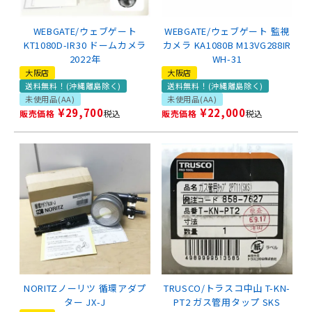
WEBGATE/ウェブゲート
WEBGATE/ウェブゲート 監視
KT1080D-IR30 ドームカメラ
カメラ KA1080B M13VG288IR
2022年
WH-31
大阪店
大阪店
送料無料！(沖縄離島除く)
送料無料！(沖縄離島除く)
未使用品(AA)
未使用品(AA)
¥
29,700
¥
22,000
販売価格
税込
販売価格
税込
NORITZノーリツ 循環アダプ
TRUSCO/トラスコ中山 T-KN-
ター JX-J
PT2 ガス管用タップ SKS