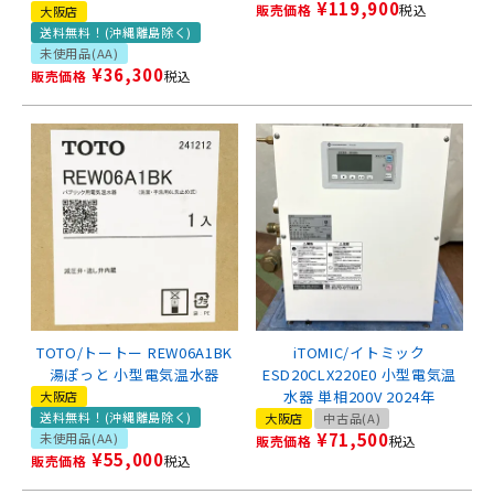
¥
119,900
販売価格
税込
大阪店
送料無料！(沖縄離島除く)
未使用品(AA)
¥
36,300
販売価格
税込
TOTO/トートー REW06A1BK
iTOMIC/イトミック
湯ぽっと 小型電気温水器
ESD20CLX220E0 小型電気温
水器 単相200V 2024年
大阪店
送料無料！(沖縄離島除く)
大阪店
中古品(A)
¥
71,500
未使用品(AA)
販売価格
税込
¥
55,000
販売価格
税込