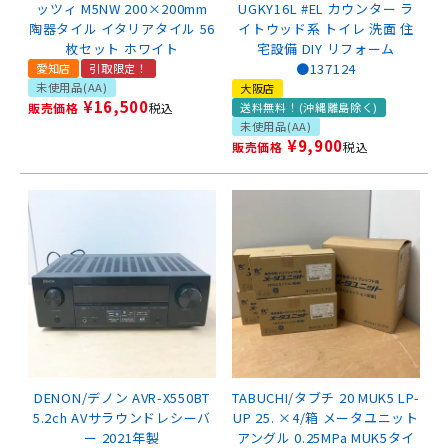
ッツィ M5NW 200×200mm
UGKY16L #EL カウンター ラ
陶器タイル イタリアタイル 56
イトウッド系 トイレ 洗面 住
枚セット ホワイト
宅設備 DIY リフォーム
●137124
愛知店
引取限定！
未使用品(AA)
大阪店
¥
16,500
販売価格
税込
送料無料！(沖縄離島除く)
未使用品(AA)
¥
9,900
販売価格
税込
DENON/デノン AVR-X550BT
TABUCHI/タブチ 20 MUK5 LP-
5.2ch AVサラウンドレシーバ
UP 25. ×4/箱 メータユニット
ー 2021年製
アングル 0.25MPa MUK5タイ