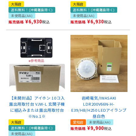
大阪店
大阪店
送料無料！(沖縄離島除く)
送料無料！(沖縄離島除く)
未使用品(AA)
未使用品(AA)
¥
6,930
¥
6,930
販売価格
税込
販売価格
税込
【未開封品】アイホン 10コ入
岩崎電気/IWASAKI
露出用取付台 VJW-L 玄関子機
LDR200V66N-H-
に組込みまたは露出用取付台
E39/HB/H250 LEDアイランプ
※No.1※
昼白色
大阪店
愛知店
未使用品(AA)
¥
9,900
送料無料！(沖縄離島除く)
販売価格
税込
未使用品(AA)