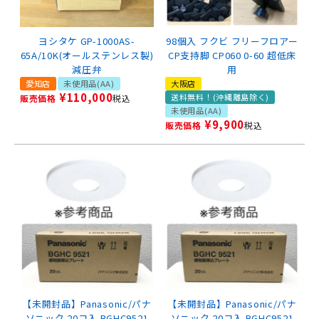
ヨシタケ GP-1000AS-
98個入 フクビ フリーフロアー
65A/10K(オールステンレス製)
CP支持脚 CP060 0-60 超低床
減圧弁
用
愛知店
未使用品(AA)
大阪店
¥
110,000
送料無料！(沖縄離島除く)
販売価格
税込
未使用品(AA)
¥
9,900
販売価格
税込
【未開封品】Panasonic/パナ
【未開封品】Panasonic/パナ
ソニック 20コ入 BGHC9521
ソニック 20コ入 BGHC9521