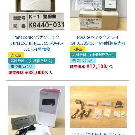
Panasonic/パナソニック
MAXRAY/マックスレイ
BRN1155 BRN11559 K9440-
OP01286-01 PWM制御調光器
031 K-1警報盤
大阪店
送料無料！(沖縄離島除く)
大阪店
未使用品(AA)
送料無料！(沖縄離島除く)
¥
12,100
未使用品(AA)
販売価格
税込
¥
88,000
販売価格
税込
シャープ/SHARP AVデジタル