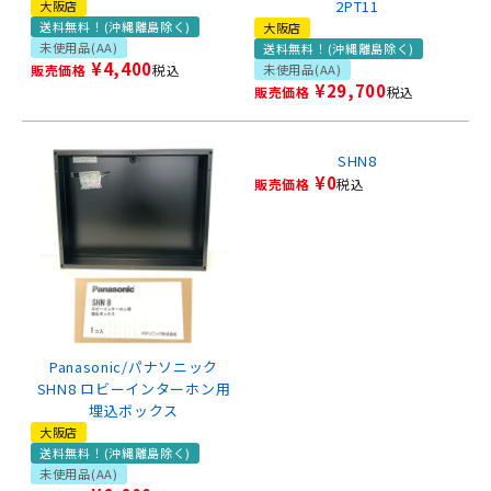
2PT11
大阪店
送料無料！(沖縄離島除く)
大阪店
未使用品(AA)
送料無料！(沖縄離島除く)
¥
4,400
販売価格
税込
未使用品(AA)
¥
29,700
販売価格
税込
SHN8
¥
0
販売価格
税込
Panasonic/パナソニック
SHN8 ロビーインターホン用
埋込ボックス
大阪店
送料無料！(沖縄離島除く)
未使用品(AA)