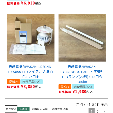
¥
6,930
販売価格
税込
岩崎電気/IWASAKI LDR14N-
岩崎電気/IWASAKI
H/W850 LEDアイランプ 昼白
L7T8S850JU10TPLX 直管形
色 E26口金
LEDランプ(20形) G13口金
980lm
愛知店
未使用品(AA)
¥
3,850
販売価格
税込
愛知店
未使用品(AA)
¥
1,980
販売価格
税込
71
件中
1
-
50
件表示
並び替え
新着順
価格が安い順
価格が高い順
1
2