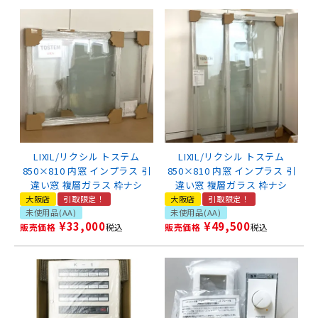
LIXIL/リクシル トステム
LIXIL/リクシル トステム
850×810 内窓 インプラス 引
850×810 内窓 インプラス 引
違い窓 複層ガラス 枠ナシ
違い窓 複層ガラス 枠ナシ
大阪店
引取限定！
大阪店
引取限定！
未使用品(AA)
未使用品(AA)
¥
33,000
¥
49,500
販売価格
税込
販売価格
税込