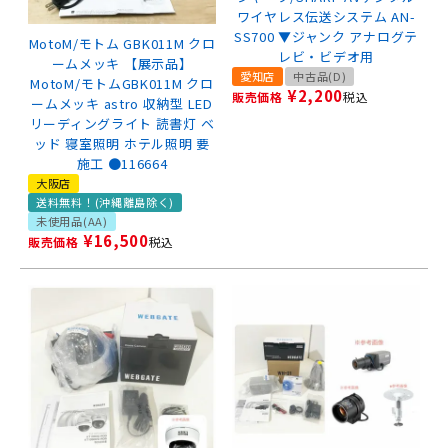
ワイヤレス伝送システム AN-
SS700 ▼ジャンク アナログテ
MotoM/モトム GBK011M クロ
レビ・ビデオ用
ームメッキ 【展示品】
愛知店
中古品(D)
MotoM/モトムGBK011M クロ
¥
2,200
販売価格
税込
ームメッキ astro 収納型 LED
リーディングライト 読書灯 ベ
ッド 寝室照明 ホテル照明 要
施工 ●116664
大阪店
送料無料！(沖縄離島除く)
未使用品(AA)
¥
16,500
販売価格
税込