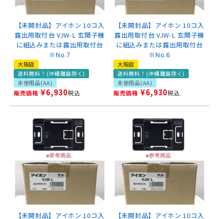
【未開封品】アイホン 10コ入
【未開封品】アイホン 10コ入
露出用取付台 VJW-L 玄関子機
露出用取付台 VJW-L 玄関子機
に組込みまたは露出用取付台
に組込みまたは露出用取付台
※No.7
※No.6
大阪店
大阪店
送料無料！(沖縄離島除く)
送料無料！(沖縄離島除く)
未使用品(AA)
未使用品(AA)
¥
6,930
¥
6,930
販売価格
税込
販売価格
税込
【未開封品】アイホン 10コ入
【未開封品】アイホン 10コ入