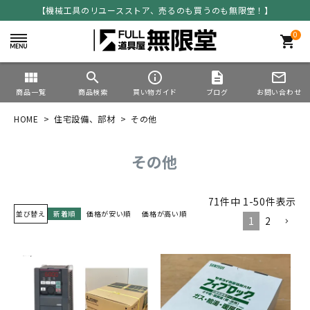
【機械工具のリユースストア、売るのも買うのも無限堂！】
0
shopping_cart
view_module
search
info_outline
description
mail_outline
商品一覧
商品検索
買い物ガイド
ブログ
お問い合わせ
HOME
住宅設備、部材
その他
その他
71
件中
1
-
50
件表示
並び替え
新着順
価格が安い順
価格が高い順
1
2