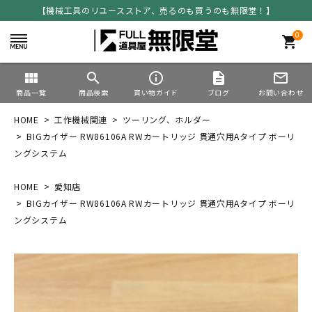
【機械工具のリユースストア、売るのも買うのも無限堂！】
0
shopping_cart
view_module
search
info_outline
description
mail_outline
商品一覧
商品検索
買い物ガイド
ブログ
お問い合わせ
HOME
工作機械関連
ツーリング、ホルダー
BIGカイザー RW86106A RWカートリッジ 貫通穴用Aタイプ ボーリ
ングシステム
HOME
愛知店
BIGカイザー RW86106A RWカートリッジ 貫通穴用Aタイプ ボーリ
ングシステム